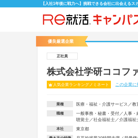
【入社1年後に戦力へ】挑戦できる会社に出会えるス
優良厳選企業
正社員
株式会社学研ココフ
この企業に
人気企業ランキングノミネート
医療・福祉・介護サービス
／
教
業種
一般事務・秘書・受付
／
人事・
職種
聴覚士
／
社会福祉士
／
介護福祉
東京都
本社