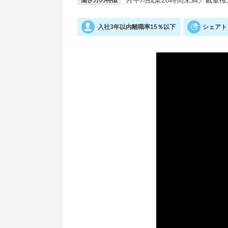
月平均残業20時間未満
／
裁量権
働き方の特徴
入社3年以内離職率15％以下
シェアト