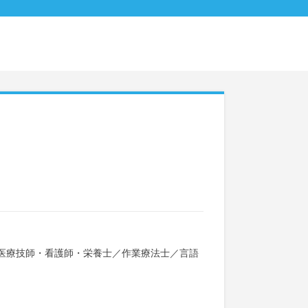
医療技師・看護師・栄養士
／
作業療法士
／
言語