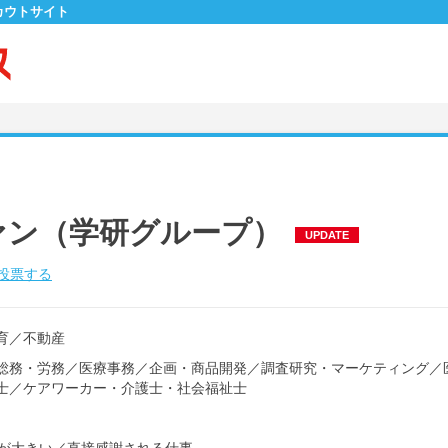
カウトサイト
ァン（学研グループ）
UPDATE
投票する
育
／
不動産
総務・労務
／
医療事務
／
企画・商品開発
／
調査研究・マーケティング
／
士
／
ケアワーカー・介護士・社会福祉士