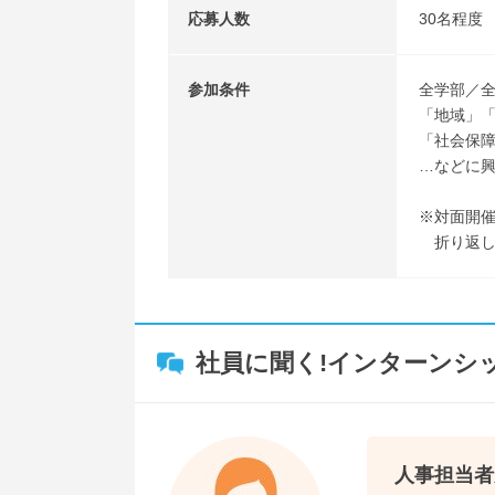
応募人数
30名程度
参加条件
全学部／全
「地域」
「社会保
…などに
※対面開
折り返し
社員に聞く!インターンシ
人事担当者