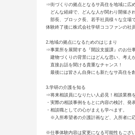
⇒街づくりの拠点となるサ高住を地域に広
どんな経緯で、どんな人が関わり開催さ
部長、ブロック長、若手社員様々な立場で
体験終了後に株式会社学研ココファンの社
2.地域の拠点になるためのはじまり
⇒事業所を展開する『開設支援課』のお仕
建物づくりの背景にはどんな思い、考えが
直接お話を聞ける貴重なチャンス！
最後には皆さん自身にも新たなサ高住を創
3.学研の介護を知る
⇒将来相談員になりたい人必見！相談業務
・実際の相談事例をもとに内容の検討、発
・相談職としての心がまえも学べます。
※入所希望者の介護計画など、入所者に応
※仕事体験内容は変更になる可能性もござ