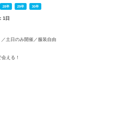
28卒
29卒
30卒
：1日
く／土日のみ開催／服装自由
で会える！
！