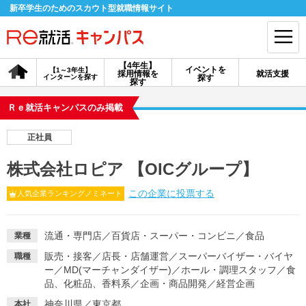
新卒学生のためのスカウト型就職情報サイト
【4年生】
イベントを
【1～3年生】
採用情報を
就活支援
インターンを探す
探す
会員登録
ログイン
探す
Ｒｅ就活キャンパスのみ掲載
会員ID・パスワードを忘れた方はこちら
正社員
探す
株式会社ロピア 【OICグループ】
この企業に投票する
人気企業ランキングノミネート
【4年生】
【4年生】
【1～3年生】
採用情報を探す
説明会を探す
インターンを探す
流通・専門店
／
百貨店・スーパー・コンビニ
／
食品
業種
イベントを探す
スカウト
お知らせ
販売・接客
／
店長・店舗運営
／
スーパーバイザー・バイヤ
職種
ー
／
MD(マーチャンダイザー)
／
ホール・調理スタッフ
／
食
品、化粧品、香料系
／
企画・商品開発
／
経営企画
就活ノウハウ・サポート
神奈川県／東京都
本社