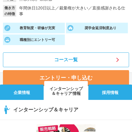
年間休日120日以上
／
裁量権が大きい
／
直接感謝される仕
働き方
就活支援
就活コラム
事
の特徴
就活ノウハウが満載！
お役立ち記事・相談室など
教育制度・研修が充実
奨学金返済制度あり
適職診断
就活チャンネル
職種別にエントリー可
あなたに合う仕事を診断！
動画で対策講座をチェック
就活ニュースペーパー
よくある質問
コース一覧
就活時事ニュースを更新
不明点があればこちら
エントリー・申し込む
インターンシップ
企業情報
採用情報
＆キャリア情報
インターンシップ＆キャリア