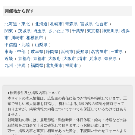
開催地から探す
北海道・東北
北海道
札幌市
青森県
宮城県
仙台市
関東
茨城県
埼玉県
さいたま市
千葉県
東京都
神奈川県
横浜
市
川崎市
相模原市
甲信越・北陸
山梨県
東海・中部
岐阜県
静岡県
浜松市
愛知県
名古屋市
三重県
近畿
京都府
京都市
大阪府
大阪市
堺市
兵庫県
奈良県
九州・沖縄
福岡県
北九州市
福岡市
●検索条件及び掲載内容について
本サイトの求人情報は、広告主の責任に基づき情報を掲載しています。正
確で詳しい求人情報を目指し、 弊社による掲載内容の確認を随時行って
おりますが、掲載情報の内容についてすべてを保証しているわけではあり
ません。
就職活動の際には、雇用形態・勤務時間・休日休暇・給与・待遇などの詳
細情報をご自身で十分に確認して頂きますようお願い致します。
万一、掲載内容と事実に相違があった際は、下記問い合わせフォームより