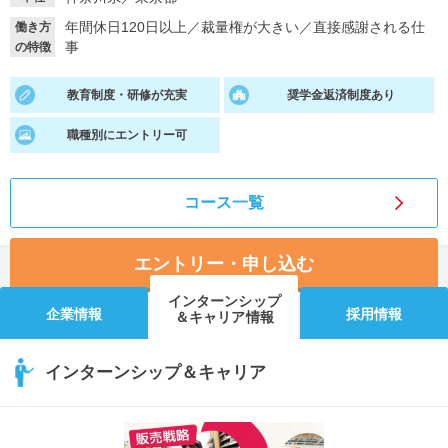
年間休日120日以上
／
裁量権が大きい
／
直接感謝される仕
働き方
就活支援
就活コラム
事
の特徴
就活ノウハウが満載！
お役立ち記事・相談室など
教育制度・研修が充実
奨学金返済制度あり
適職診断
就活チャンネル
職種別にエントリー可
あなたに合う仕事を診断！
動画で対策講座をチェック
就活ニュースペーパー
よくある質問
コース一覧
就活時事ニュースを更新
不明点があればこちら
エントリー・申し込む
インターンシップ
企業情報
採用情報
＆キャリア情報
インターンシップ＆キャリア