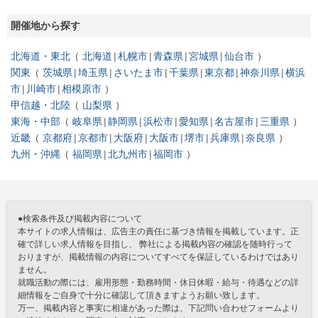
開催地から探す
北海道・東北
北海道
札幌市
青森県
宮城県
仙台市
関東
茨城県
埼玉県
さいたま市
千葉県
東京都
神奈川県
横浜
市
川崎市
相模原市
甲信越・北陸
山梨県
東海・中部
岐阜県
静岡県
浜松市
愛知県
名古屋市
三重県
近畿
京都府
京都市
大阪府
大阪市
堺市
兵庫県
奈良県
九州・沖縄
福岡県
北九州市
福岡市
●検索条件及び掲載内容について
本サイトの求人情報は、広告主の責任に基づき情報を掲載しています。正
確で詳しい求人情報を目指し、 弊社による掲載内容の確認を随時行って
おりますが、掲載情報の内容についてすべてを保証しているわけではあり
ません。
就職活動の際には、雇用形態・勤務時間・休日休暇・給与・待遇などの詳
細情報をご自身で十分に確認して頂きますようお願い致します。
万一、掲載内容と事実に相違があった際は、下記問い合わせフォームより