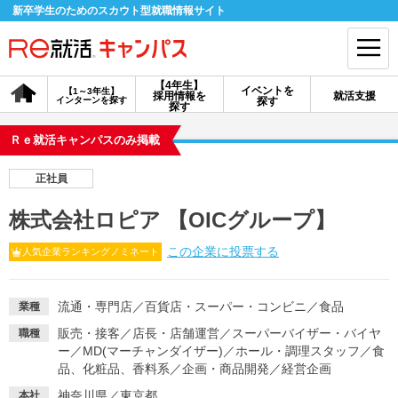
新卒学生のためのスカウト型就職情報サイト
【4年生】
イベントを
【1～3年生】
採用情報を
就活支援
インターンを探す
探す
会員登録
ログイン
探す
Ｒｅ就活キャンパスのみ掲載
会員ID・パスワードを忘れた方はこちら
正社員
探す
株式会社ロピア 【OICグループ】
この企業に投票する
人気企業ランキングノミネート
【4年生】
【4年生】
【1～3年生】
採用情報を探す
説明会を探す
インターンを探す
流通・専門店
／
百貨店・スーパー・コンビニ
／
食品
業種
イベントを探す
スカウト
お知らせ
販売・接客
／
店長・店舗運営
／
スーパーバイザー・バイヤ
職種
ー
／
MD(マーチャンダイザー)
／
ホール・調理スタッフ
／
食
品、化粧品、香料系
／
企画・商品開発
／
経営企画
就活ノウハウ・サポート
神奈川県／東京都
本社