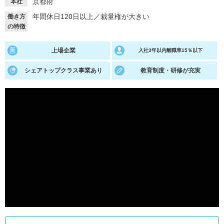
京都府
本社
年間休日120日以上
／
裁量権が大きい
働き方
就活支援
就活コラム
の特徴
就活ノウハウが満載！
お役立ち記事・相談室など
上場企業
入社3年以内離職率15％以下
適職診断
就活チャンネル
あなたに合う仕事を診断！
動画で対策講座をチェック
シェアトップクラス事業あり
教育制度・研修が充実
就活ニュースペーパー
よくある質問
就活時事ニュースを更新
不明点があればこちら