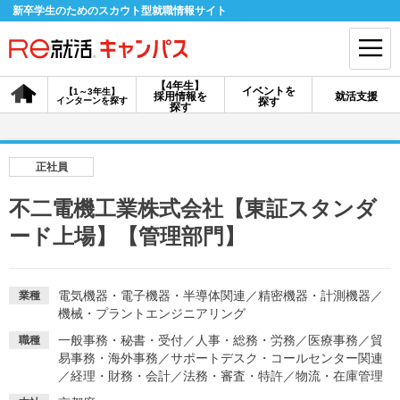
新卒学生のためのスカウト型就職情報サイト
【4年生】
イベントを
【1～3年生】
採用情報を
就活支援
インターンを探す
探す
会員登録
ログイン
探す
会員ID・パスワードを忘れた方はこちら
正社員
探す
不二電機工業株式会社【東証スタンダ
ード上場】【管理部門】
【4年生】
【4年生】
【1～3年生】
採用情報を探す
説明会を探す
インターンを探す
電気機器・電子機器・半導体関連
／
精密機器・計測機器
／
業種
機械・プラントエンジニアリング
イベントを探す
スカウト
お知らせ
一般事務・秘書・受付
／
人事・総務・労務
／
医療事務
／
貿
職種
易事務・海外事務
／
サポートデスク・コールセンター関連
／
経理・財務・会計
／
法務・審査・特許
／
物流・在庫管理
就活ノウハウ・サポート