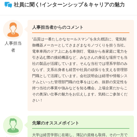
社員に聞く!インターンシップ＆キャリアの魅力
人事担当者からのコメント
“品質は一番たしかなセールスマン”を永久標語に、電気制
人事担当
御機器メーカーとしてさまざまなモノづくりを担う当社。
者
電車車両のドア上にある車側灯、電線から各家庭に電力を
引き込む際の接続機器など、みなさんの身近な場所でも当
社の製品が活躍しています。そんな当社では理系学部のみ
ならず、文系出身者も経営や社員の頑張りを支える管理部
門職として活躍しています。会社説明会は経理や情報シス
テムといった管理部門職の仕事をはじめ、抜群の安定性を
持つ当社の事業や強みなどを知る機会。上場企業だからこ
その奥深い仕事の魅力をお伝えします。気軽にご参加くだ
さい！
先輩のオススメポイント
大学は経営学部に在籍し、簿記の資格も取得。その一方で