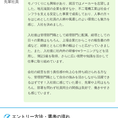
先輩社員
モノづくりにも興味があり、就活ではメーカーを志望しま
した。地元滋賀の企業を探すなか、不二電機工業は社会イ
ンフラを支える安定した事業で成長しており、人事の方々
をはじめとした社員の人柄や風通しのよい環境にも魅力を
感じ、入社を決めました。
入社後は管理部門職として経理部門に配属。経理としての
日々の業務はもちろん、上場企業だからこその報告書の作
成など、経験とともに仕事の幅はぐっと広がっていきまし
た。また、入社後に社内外の研修やeラーニングなどを活
用し、簿記1級を取得。さらに広い視野や知識を活かして
仕事に取り組めています。
会社の経営を担う責任感や向上心を持ち続けられる方な
ら、管理部門職として自分の強みを活かしながら活躍でき
るはずです！入社前に感じていた通り、先輩や上司はもち
ろん、部署を問わず社員同士の関係は良好で、働きやすさ
も感じています。
エントリー方法・選考の流れ