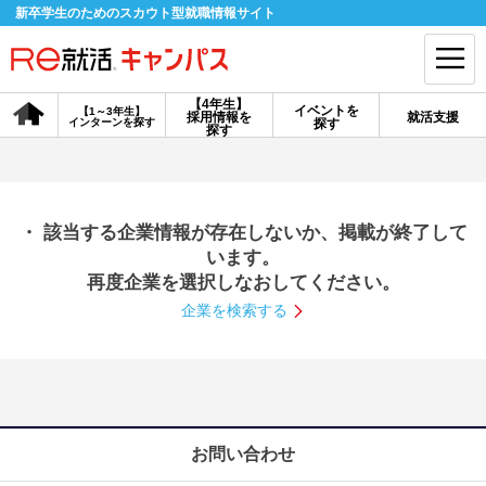
新卒学生のためのスカウト型就職情報サイト
【4年生】
イベントを
【1～3年生】
採用情報を
就活支援
インターンを探す
探す
会員登録
ログイン
探す
会員ID・パスワードを忘れた方はこちら
・ 該当する企業情報が存在しないか、掲載が終了して
探す
います。
再度企業を選択しなおしてください。
企業を検索する
【4年生】
【4年生】
【1～3年生】
採用情報を探す
説明会を探す
インターンを探す
イベントを探す
スカウト
お知らせ
お問い合わせ
就活ノウハウ・サポート