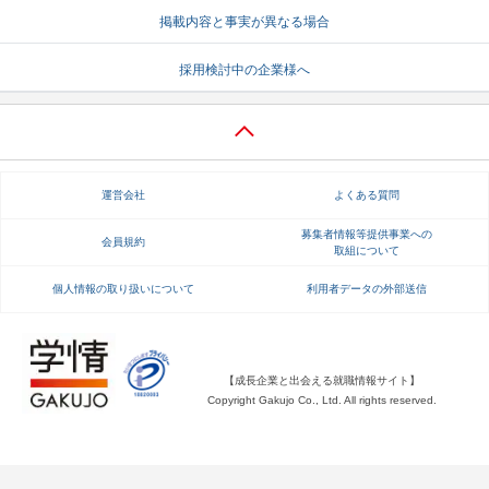
掲載内容と事実が異なる場合
就活支援
就活コラム
採用検討中の企業様へ
就活ノウハウが満載！
お役立ち記事・相談室など
適職診断
就活チャンネル
あなたに合う仕事を診断！
動画で対策講座をチェック
運営会社
よくある質問
就活ニュースペーパー
よくある質問
就活時事ニュースを更新
不明点があればこちら
募集者情報等提供事業への
会員規約
取組について
個人情報の取り扱いについて
利用者データの外部送信
【成長企業と出会える就職情報サイト】
Copyright Gakujo Co., Ltd. All rights reserved.