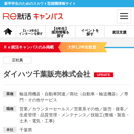
新卒学生のためのスカウト型就職情報サイト
【4年生】
イベントを
【1～3年生】
採用情報を
就活支援
インターンを探す
探す
会員登録
ログイン
探す
Ｒｅ就活キャンパスのみ掲載
大学1,2年生歓迎
会員ID・パスワードを忘れた方はこちら
正社員
探す
ダイハツ千葉販売株式会社
UPDATE
【4年生】
【4年生】
【1～3年生】
採用情報を探す
説明会を探す
インターンを探す
輸送用機器・自動車関連
／
商社（自動車・輸送機器）
／
専
業種
門・その他サービス
営業
／
カウンターセールス
／
営業系その他
／
販売・接客
／
職種
イベントを探す
スカウト
お知らせ
生産管理・品質管理・メンテナンス
／
技能工(整備・製造・
土木・電気・工事)
就活ノウハウ・サポート
千葉県
本社