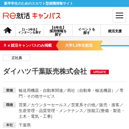
新卒学生のためのスカウト型就職情報サイト
【4年生】
イベントを
【1～3年生】
採用情報を
就活支援
インターンを探す
探す
会員登録
ログイン
探す
Ｒｅ就活キャンパスのみ掲載
大学1,2年生歓迎
会員ID・パスワードを忘れた方はこちら
正社員
探す
ダイハツ千葉販売株式会社
UPDATE
【4年生】
【4年生】
【1～3年生】
採用情報を探す
説明会を探す
インターンを探す
輸送用機器・自動車関連
／
商社（自動車・輸送機器）
／
専
業種
門・その他サービス
営業
／
カウンターセールス
／
営業系その他
／
販売・接客
／
職種
イベントを探す
スカウト
お知らせ
生産管理・品質管理・メンテナンス
／
技能工(整備・製造・
土木・電気・工事)
就活ノウハウ・サポート
千葉県
本社