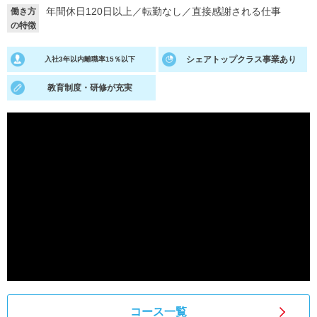
年間休日120日以上
／
転勤なし
／
直接感謝される仕事
働き方
就活支援
就活コラム
の特徴
就活ノウハウが満載！
お役立ち記事・相談室など
シェアトップクラス事業あり
入社3年以内離職率15％以下
適職診断
就活チャンネル
教育制度・研修が充実
あなたに合う仕事を診断！
動画で対策講座をチェック
就活ニュースペーパー
よくある質問
就活時事ニュースを更新
不明点があればこちら
コース一覧