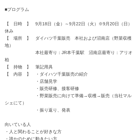
■プログラム
【 日時 】 9月18日（金）～9月22日（火）※9月20日（日）
休み
【 場所 】 ダイハツ千葉販売 本社および沼南店（野菜収穫
地）
本社最寄り：JR本千葉駅 沼南店最寄り：アリオ
柏
【 持物 】 筆記用具
【 内容 】 ・ダイハツ千葉販売の紹介
・店舗見学
・販売研修、接客研修
・野菜販売に向けて準備→収穫→販売（当社マル
シェにて）
・振り返り、発表
向いている人
・人と関わることが好きな方
・誰かのために動きたい方