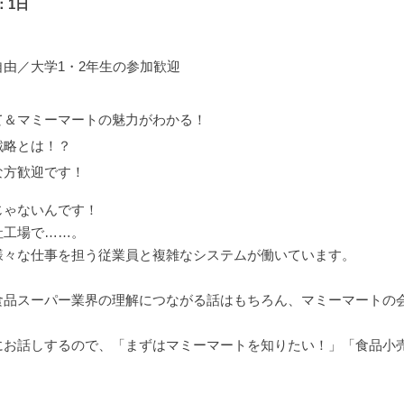
：1日
由／大学1・2年生の参加歓迎
て＆マミーマートの魅力がわかる！
戦略とは！？
な方歓迎です！
じゃないんです！
社工場で……。
様々な仕事を担う従業員と複雑なシステムが働いています。
食品スーパー業界の理解につながる話はもちろん、マミーマートの
にお話しするので、「まずはマミーマートを知りたい！」「食品小