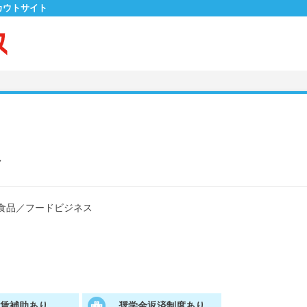
カウトサイト
ト
食品
／
フードビジネス
家賃補助あり
奨学金返済制度あり