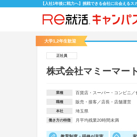
【入社1年後に戦力へ】挑戦できる会社に出会えるス
大学1,2年生歓迎
正社員
株式会社マミーマー
百貨店・スーパー・コンビニ
／
業種
販売・接客
／
店長・店舗運営
職種
埼玉県
本社
月平均残業20時間未満
働き方の特徴
教育制度・研修が充実