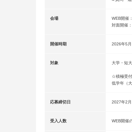
会場
WEB開催
対面開催：
開催時期
2026年
対象
大学・短
☆積極受
低学年（大
応募締切日
2027年2月
受入人数
WEB開催