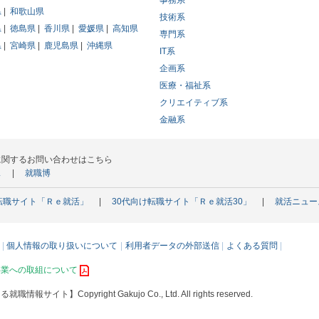
事務系
県
和歌山県
技術系
県
徳島県
香川県
愛媛県
高知県
専門系
県
宮崎県
鹿児島県
沖縄県
IT系
企画系
医療・福祉系
クリエイティブ系
金融系
に関するお問い合わせはこちら
ス
就職博
転職サイト「Ｒｅ就活」
30代向け転職サイト「Ｒｅ就活30」
就活ニュー
個人情報の取り扱いについて
利用者データの外部送信
よくある質問
事業への取組について
える就職情報サイト】
Copyright Gakujo Co., Ltd. All rights reserved.