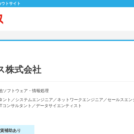
カウトサイト
ス株式会社
他ソフトウェア・情報処理
タント
／
システムエンジニア
／
ネットワークエンジニア
／
セールスエン
ITコンサルタント
／
データサイエンティスト
家賃補助あり