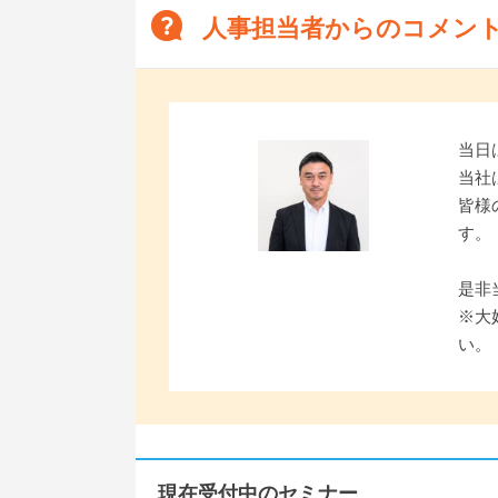
人事担当者からのコメン
当日
当社
皆様
す。
是非
※大
い。
現在受付中のセミナー