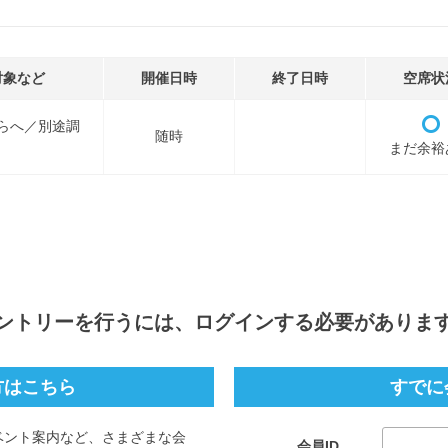
対象など
開催日時
終了日時
空席状
らへ／別途調
随時
まだ余裕
ントリー
を行うには、ログインする必要がありま
方はこちら
すでに
ベント案内など、さまざまな会
会員ID