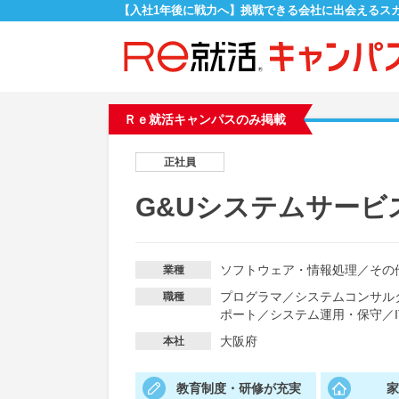
【入社1年後に戦力へ】挑戦できる会社に出会えるス
Ｒｅ就活キャンパスのみ掲載
正社員
G&Uシステムサービ
ソフトウェア・情報処理
／
その
業種
プログラマ
／
システムコンサル
職種
ポート
／
システム運用・保守
／
大阪府
本社
教育制度・研修が充実