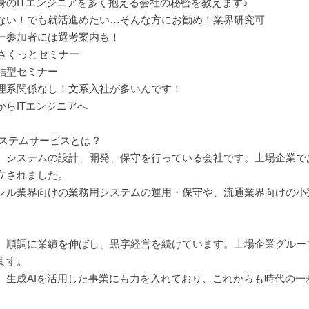
身のITエンジニアを多く抱える会社の秘密を教えます♪
ない！でも就活進めたい…そんな方にお勧め！業界研究可
ー参加者には選考案内も！
でさくっとセミナー
結型セミナー
理系関係なし！文系入社が多いんです！
からITエンジニアへ
システムサービスとは？
、システムの設計、開発、保守を行っている会社です。上場企業であ
立されました。
レル業界向けの業務用システムの運用・保守や、流通業界向けの小
、順調に業績を伸ばし、黒字経営を続けています。上場企業グルー
ます。
、生成AIを活用した事業にも力を入れており、これからも時代の