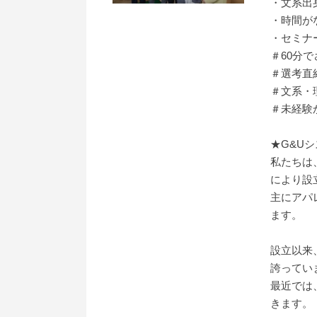
・文系出
・時間が
・セミナ
＃60分
＃選考直
＃文系・
＃未経験
★G&U
私たちは
により設
主にアパ
ます。
設立以来
誇ってい
最近では
きます。