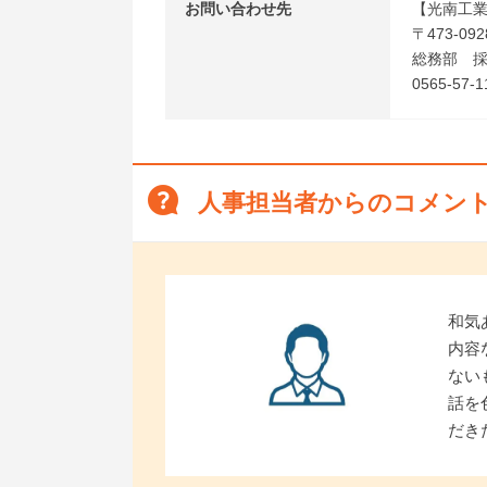
お問い合わせ先
【光南工
〒473-0
総務部 
0565-57-1
人事担当者からのコメン
和気
内容
ない
話を
だき