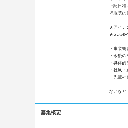
下記日程
※服装は
★アイシ
★SDG
・事業概
・今後の
・具体的
・社風・
・先輩社
などなど
募集概要