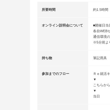
所要時間
約1.5時間
オンライン説明会について
■開催日当
各自WEB
通信環境
※5分前よ
持ち物
筆記用具
参加までのフロー
Ｒｅ就活
▼
こちらか
▼
当日