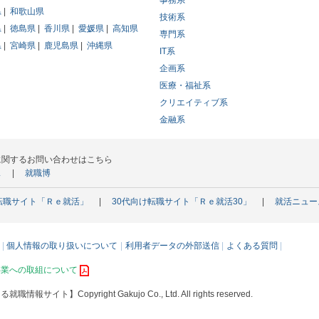
事務系
県
和歌山県
技術系
県
徳島県
香川県
愛媛県
高知県
専門系
県
宮崎県
鹿児島県
沖縄県
IT系
企画系
医療・福祉系
クリエイティブ系
金融系
に関するお問い合わせはこちら
ス
就職博
転職サイト「Ｒｅ就活」
30代向け転職サイト「Ｒｅ就活30」
就活ニュー
個人情報の取り扱いについて
利用者データの外部送信
よくある質問
事業への取組について
える就職情報サイト】
Copyright Gakujo Co., Ltd. All rights reserved.