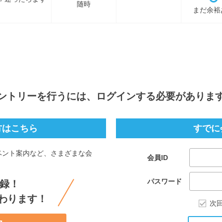
随時
まだ余裕
ントリー
を行うには、ログインする必要がありま
方はこちら
すでに
ベント案内など、さまざまな会
会員ID
。
パスワード
録！
わります！
次