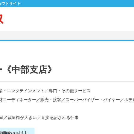
カウトサイト
ー《中部支店》
楽・エンタテインメント
／
専門・その他サービス
材コーディネーター
／
販売・接客
／
スーパーバイザー・バイヤー
／
ホテ
満
／
裁量権が大きい
／
直接感謝される仕事
管理職20％以上