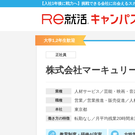
【入社1年後に戦力へ】挑戦できる会社に出会えるス
大学1,2年生歓迎
正社員
株式会社マーキュリ
人材サービス
／
芸能・映画・音
業種
営業
／
営業推進・販売促進
／
人
職種
東京都
本社
転勤なし
／
月平均残業20時間未
働き方の特徴
教育制度・研修が充実
女性