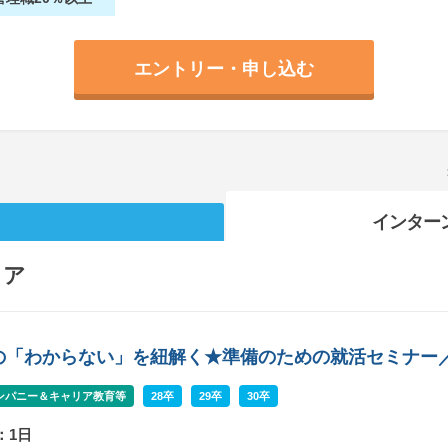
エントリー・申し込む
インター
リア
の「わからない」を紐解く★準備のための就活セミナー
ンパニー＆キャリア教育等
28卒
29卒
30卒
：1日