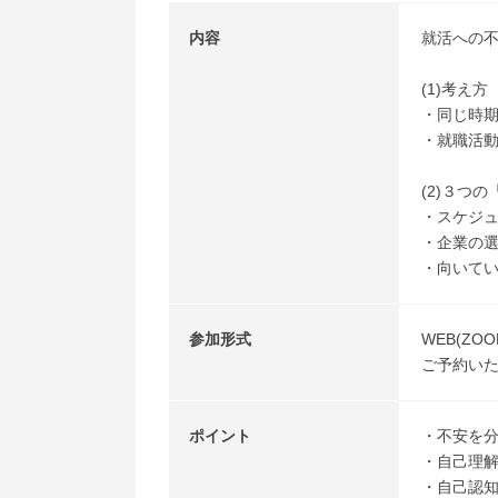
内容
就活への不
(1)考え方
・同じ時
・就職活
(2)３つ
・スケジ
・企業の
・向いて
参加形式
WEB(ZOO
ご予約いた
ポイント
・不安を
・自己理
・自己認