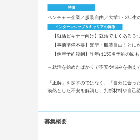
特徴
ベンチャー企業／服装自由／大学1・2年生
インターンシップ＆キャリアの特徴
・【就活ビキナー向け】就活でよくある３
・【事前準備不要】髪型・服装自由！とにか
・【例年予約殺到】昨年は150名予約の回
～就活を始めたばかりで不安や悩みを抱え
「正解」を探すのではなく、「自分に合っ
漠然とした不安を解消し、判断材料や自己認
募集概要