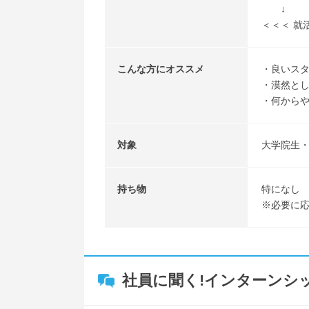
↓
＜＜＜ 就
こんな方にオススメ
・良いス
・漠然と
・何から
対象
大学院生
持ち物
特になし
※必要に
社員に聞く!インターンシ