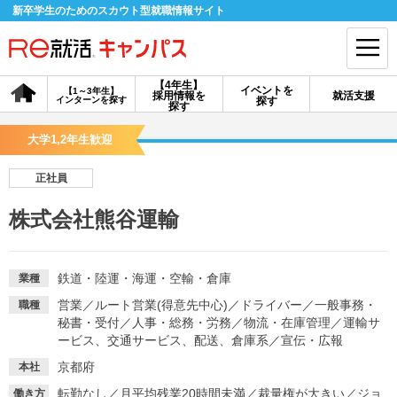
新卒学生のためのスカウト型就職情報サイト
【4年生】
イベントを
【1～3年生】
採用情報を
就活支援
インターンを探す
探す
会員登録
ログイン
探す
大学1,2年生歓迎
会員ID・パスワードを忘れた方はこちら
正社員
探す
株式会社熊谷運輸
【4年生】
【4年生】
【1～3年生】
採用情報を探す
説明会を探す
インターンを探す
鉄道・陸運・海運・空輸・倉庫
業種
営業
／
ルート営業(得意先中心)
／
ドライバー
／
一般事務・
職種
秘書・受付
／
人事・総務・労務
／
物流・在庫管理
／
運輸サ
イベントを探す
スカウト
お知らせ
ービス、交通サービス、配送、倉庫系
／
宣伝・広報
京都府
本社
就活ノウハウ・サポート
転勤なし
／
月平均残業20時間未満
／
裁量権が大きい
／
ジョ
働き方