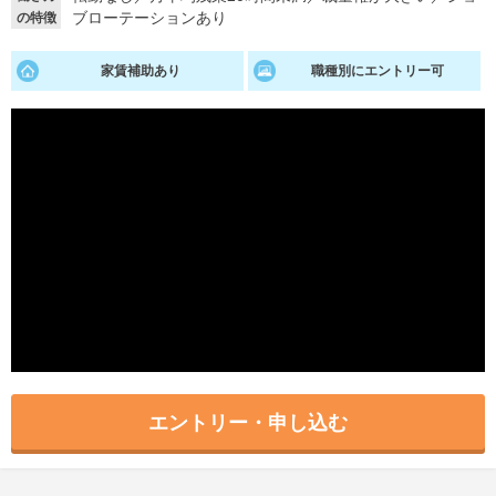
ブローテーションあり
の特徴
就活支援
就活コラム
家賃補助あり
職種別にエントリー可
就活ノウハウが満載！
お役立ち記事・相談室など
適職診断
就活チャンネル
あなたに合う仕事を診断！
動画で対策講座をチェック
就活ニュースペーパー
よくある質問
就活時事ニュースを更新
不明点があればこちら
エントリー・申し込む