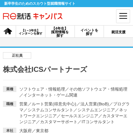
新卒学生のためのスカウト型就職情報サイト
【4年生】
イベントを
【1～3年生】
採用情報を
就活支援
インターンを探す
探す
会員登録
ログイン
探す
会員ID・パスワードを忘れた方はこちら
正社員
探す
株式会社ICSパートナーズ
【4年生】
【4年生】
【1～3年生】
採用情報を探す
説明会を探す
インターンを探す
ソフトウェア・情報処理
／
その他ソフトウェア・情報処理
業種
／
インターネット・ゲーム関連
営業
／
ルート営業(得意先中心)
／
法人営業(BtoB)
／
プログラ
職種
イベントを探す
マ
／
システムコンサルタント
スカウト
／
システムエンジニア
お知らせ
／
ネッ
トワークエンジニア
／
セールスエンジニア
／
カスタマーエ
ンジニア
／
カスタマーサポート
／
ITコンサルタント
就活ノウハウ・サポート
大阪府／東京都
本社