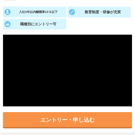
就活支援
就活コラム
教育制度・研修が充実
入社3年以内離職率15％以下
就活ノウハウが満載！
お役立ち記事・相談室など
職種別にエントリー可
適職診断
就活チャンネル
あなたに合う仕事を診断！
動画で対策講座をチェック
就活ニュースペーパー
よくある質問
就活時事ニュースを更新
不明点があればこちら
エントリー・申し込む