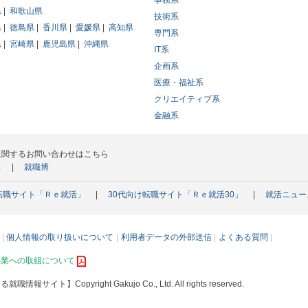
事務系
県
和歌山県
技術系
県
徳島県
香川県
愛媛県
高知県
専門系
県
宮崎県
鹿児島県
沖縄県
IT系
企画系
医療・福祉系
クリエイティブ系
金融系
に関するお問い合わせはこちら
ス
就職博
転職サイト「Ｒｅ就活」
30代向け転職サイト「Ｒｅ就活30」
就活ニュー
個人情報の取り扱いについて
利用者データの外部送信
よくある質問
事業への取組について
える就職情報サイト】
Copyright Gakujo Co., Ltd. All rights reserved.