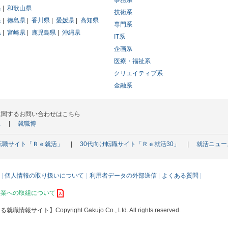
事務系
県
和歌山県
技術系
県
徳島県
香川県
愛媛県
高知県
専門系
県
宮崎県
鹿児島県
沖縄県
IT系
企画系
医療・福祉系
クリエイティブ系
金融系
に関するお問い合わせはこちら
ス
就職博
転職サイト「Ｒｅ就活」
30代向け転職サイト「Ｒｅ就活30」
就活ニュー
個人情報の取り扱いについて
利用者データの外部送信
よくある質問
事業への取組について
える就職情報サイト】
Copyright Gakujo Co., Ltd. All rights reserved.