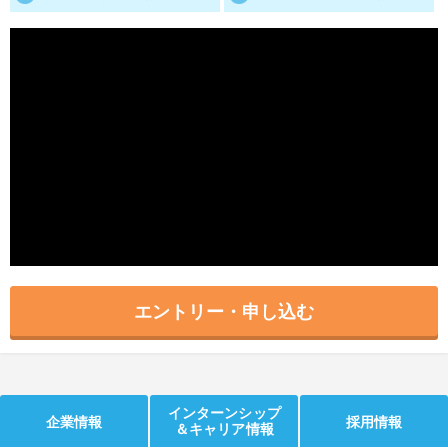
就活支援
就活コラム
就活ノウハウが満載！
お役立ち記事・相談室など
適職診断
就活チャンネル
あなたに合う仕事を診断！
動画で対策講座をチェック
就活ニュースペーパー
よくある質問
就活時事ニュースを更新
不明点があればこちら
エントリー・申し込む
インターンシップ
企業情報
採用情報
＆キャリア情報