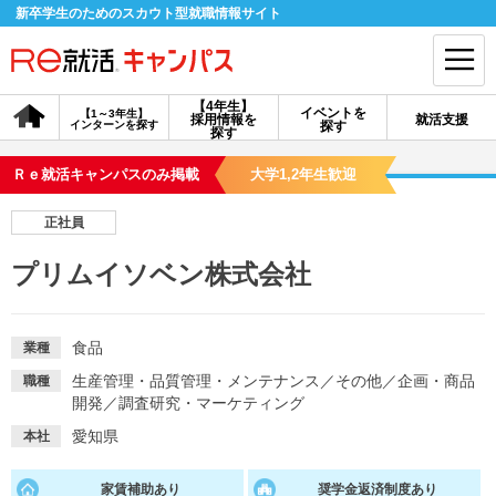
新卒学生のためのスカウト型就職情報サイト
【4年生】
イベントを
【1～3年生】
採用情報を
就活支援
インターンを探す
探す
会員登録
ログイン
探す
Ｒｅ就活キャンパスのみ掲載
大学1,2年生歓迎
会員ID・パスワードを忘れた方はこちら
正社員
探す
プリムイソベン株式会社
【4年生】
【4年生】
【1～3年生】
採用情報を探す
説明会を探す
インターンを探す
食品
業種
生産管理・品質管理・メンテナンス
／
その他
／
企画・商品
職種
開発
／
調査研究・マーケティング
イベントを探す
スカウト
お知らせ
愛知県
本社
就活ノウハウ・サポート
家賃補助あり
奨学金返済制度あり