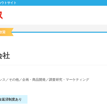
カウトサイト
歓迎
会社
ンス
／
その他
／
企画・商品開発
／
調査研究・マーケティング
金返済制度あり