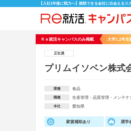
【入社1年後に戦力へ】挑戦できる会社に出会えるス
Ｒｅ就活キャンパスのみ掲載
大学1,2年生
正社員
プリムイソベン株式
食品
業種
生産管理・品質管理・メンテナ
職種
愛知県
本社
家賃補助あり
奨学