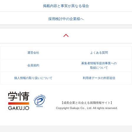
掲載内容と事実が異なる場合
就活支援
就活コラム
採用検討中の企業様へ
就活ノウハウが満載！
お役立ち記事・相談室など
適職診断
就活チャンネル
あなたに合う仕事を診断！
動画で対策講座をチェック
運営会社
よくある質問
就活ニュースペーパー
よくある質問
就活時事ニュースを更新
不明点があればこちら
募集者情報等提供事業への
会員規約
取組について
個人情報の取り扱いについて
利用者データの外部送信
【成長企業と出会える就職情報サイト】
Copyright Gakujo Co., Ltd. All rights reserved.