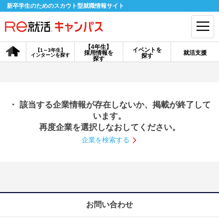
新卒学生のためのスカウト型就職情報サイト
【4年生】
イベントを
【1～3年生】
採用情報を
就活支援
インターンを探す
探す
会員登録
ログイン
探す
会員ID・パスワードを忘れた方はこちら
・ 該当する企業情報が存在しないか、掲載が終了して
探す
います。
再度企業を選択しなおしてください。
企業を検索する
【4年生】
【4年生】
【1～3年生】
採用情報を探す
説明会を探す
インターンを探す
イベントを探す
スカウト
お知らせ
お問い合わせ
就活ノウハウ・サポート