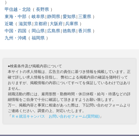
甲信越・北陸
長野県
東海・中部
岐阜県
静岡県
愛知県
三重県
近畿
滋賀県
京都府
大阪府
兵庫県
中国・四国
岡山県
広島県
徳島県
香川県
九州・沖縄
福岡県
●検索条件及び掲載内容について
本サイトの求人情報は、広告主の責任に基づき情報を掲載しています。正
確で詳しい求人情報を目指し、 弊社による掲載内容の確認を随時行って
おりますが、掲載情報の内容についてすべてを保証しているわけではあり
ません。
就職活動の際には、雇用形態・勤務時間・休日休暇・給与・待遇などの詳
細情報をご自身で十分に確認して頂きますようお願い致します。
万一、掲載内容と事実に相違があった際は、下記問い合わせフォームより
ご連絡ください。調査の上、対応いたします。
「
Ｒｅ就活キャンパス お問い合わせフォーム(質問箱)
」