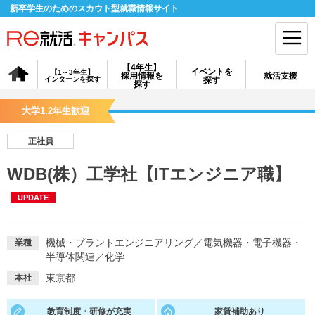
新卒学生のためのスカウト型就職情報サイト
【4年生】
イベントを
【1～3年生】
採用情報を
就活支援
インターンを探す
探す
会員登録
ログイン
探す
大学1,2年生歓迎
会員ID・パスワードを忘れた方はこちら
正社員
探す
WDB(株）工学社【ITエンジニア職】
UPDATE
【4年生】
【4年生】
【1～3年生】
採用情報を探す
説明会を探す
インターンを探す
機械・プラントエンジニアリング
／
電気機器・電子機器・
業種
半導体関連
／
化学
イベントを探す
スカウト
お知らせ
東京都
本社
就活ノウハウ・サポート
教育制度・研修が充実
家賃補助あり