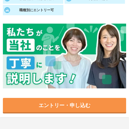
就活支援
就活コラム
職種別にエントリー可
就活ノウハウが満載！
お役立ち記事・相談室など
適職診断
就活チャンネル
あなたに合う仕事を診断！
動画で対策講座をチェック
就活ニュースペーパー
よくある質問
就活時事ニュースを更新
不明点があればこちら
エントリー・申し込む