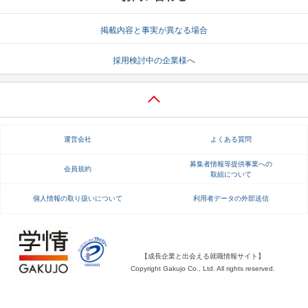
就活支援
就活コラム
掲載内容と事実が異なる場合
就活ノウハウが満載！
お役立ち記事・相談室など
採用検討中の企業様へ
適職診断
就活チャンネル
あなたに合う仕事を診断！
動画で対策講座をチェック
就活ニュースペーパー
よくある質問
運営会社
よくある質問
就活時事ニュースを更新
不明点があればこちら
募集者情報等提供事業への
会員規約
取組について
個人情報の取り扱いについて
利用者データの外部送信
【成長企業と出会える就職情報サイト】
Copyright Gakujo Co., Ltd. All rights reserved.