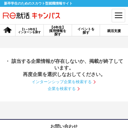
新卒学生のためのスカウト型就職情報サイト
【4年生】
イベントを
【1～3年生】
採用情報を
就活支援
インターンを探す
探す
会員登録
ログイン
探す
会員ID・パスワードを忘れた方はこちら
・ 該当する企業情報が存在しないか、掲載が終了して
探す
います。
再度企業を選択しなおしてください。
インターンシップ企業を検索する
【4年生】
【4年生】
【1～3年生】
採用情報を探す
説明会を探す
インターンを探す
企業を検索する
イベントを探す
スカウト
お知らせ
就活ノウハウ・サポート
お問い合わせ