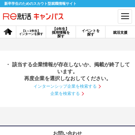
新卒学生のためのスカウト型就職情報サイト
【4年生】
イベントを
【1～3年生】
採用情報を
就活支援
インターンを探す
探す
会員登録
ログイン
探す
会員ID・パスワードを忘れた方はこちら
・ 該当する企業情報が存在しないか、掲載が終了して
探す
います。
再度企業を選択しなおしてください。
インターンシップ企業を検索する
【4年生】
【4年生】
【1～3年生】
採用情報を探す
説明会を探す
インターンを探す
企業を検索する
イベントを探す
スカウト
お知らせ
就活ノウハウ・サポート
お問い合わせ