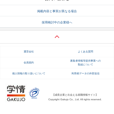
就活支援
就活コラム
掲載内容と事実が異なる場合
就活ノウハウが満載！
お役立ち記事・相談室など
採用検討中の企業様へ
適職診断
就活チャンネル
あなたに合う仕事を診断！
動画で対策講座をチェック
就活ニュースペーパー
よくある質問
運営会社
よくある質問
就活時事ニュースを更新
不明点があればこちら
募集者情報等提供事業への
会員規約
取組について
個人情報の取り扱いについて
利用者データの外部送信
【成長企業と出会える就職情報サイト】
Copyright Gakujo Co., Ltd. All rights reserved.