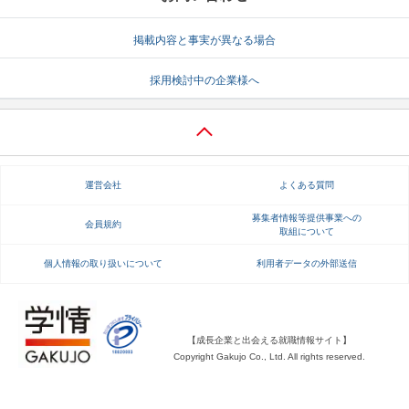
就活支援
就活コラム
掲載内容と事実が異なる場合
就活ノウハウが満載！
お役立ち記事・相談室など
採用検討中の企業様へ
適職診断
就活チャンネル
あなたに合う仕事を診断！
動画で対策講座をチェック
就活ニュースペーパー
よくある質問
運営会社
よくある質問
就活時事ニュースを更新
不明点があればこちら
募集者情報等提供事業への
会員規約
取組について
個人情報の取り扱いについて
利用者データの外部送信
【成長企業と出会える就職情報サイト】
Copyright Gakujo Co., Ltd. All rights reserved.