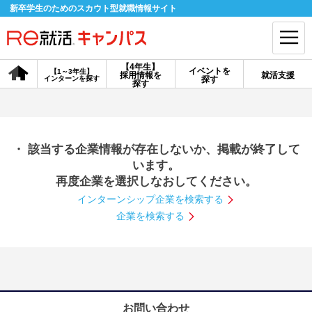
新卒学生のためのスカウト型就職情報サイト
【4年生】
イベントを
【1～3年生】
採用情報を
就活支援
インターンを探す
探す
会員登録
ログイン
探す
会員ID・パスワードを忘れた方はこちら
・ 該当する企業情報が存在しないか、掲載が終了して
探す
います。
再度企業を選択しなおしてください。
インターンシップ企業を検索する
【4年生】
【4年生】
【1～3年生】
採用情報を探す
説明会を探す
インターンを探す
企業を検索する
イベントを探す
スカウト
お知らせ
就活ノウハウ・サポート
お問い合わせ