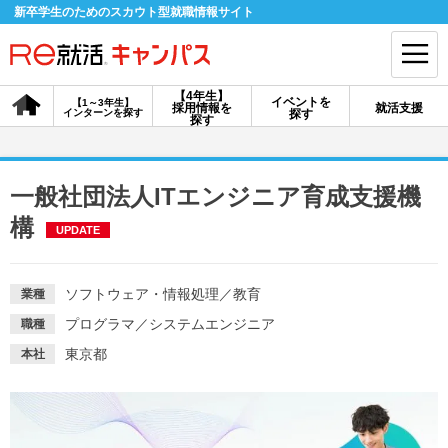
新卒学生のためのスカウト型就職情報サイト
【4年生】
イベントを
【1～3年生】
採用情報を
就活支援
インターンを探す
探す
会員登録
ログイン
探す
会員ID・パスワードを忘れた方はこちら
一般社団法人ITエンジニア育成支援機
探す
構
UPDATE
【4年生】
【4年生】
【1～3年生】
ソフトウェア・情報処理
／
教育
業種
採用情報を探す
説明会を探す
インターンを探す
プログラマ
／
システムエンジニア
職種
東京都
本社
イベントを探す
スカウト
お知らせ
就活ノウハウ・サポート