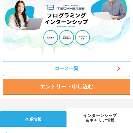
就活支援
就活コラム
就活ノウハウが満載！
お役立ち記事・相談室など
適職診断
就活チャンネル
あなたに合う仕事を診断！
動画で対策講座をチェック
就活ニュースペーパー
よくある質問
就活時事ニュースを更新
不明点があればこちら
コース一覧
エントリー・申し込む
インターンシップ
企業情報
＆キャリア情報