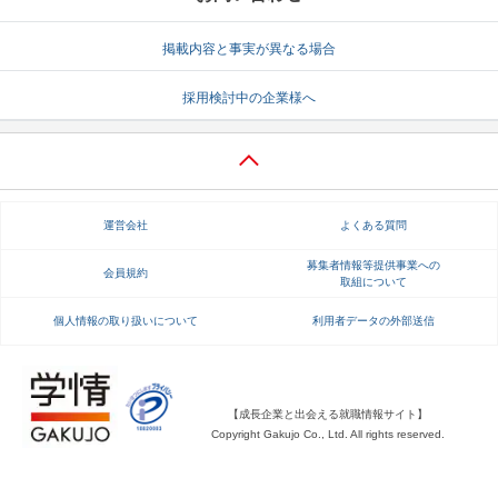
就活支援
就活コラム
掲載内容と事実が異なる場合
就活ノウハウが満載！
お役立ち記事・相談室など
採用検討中の企業様へ
適職診断
就活チャンネル
あなたに合う仕事を診断！
動画で対策講座をチェック
就活ニュースペーパー
よくある質問
運営会社
よくある質問
就活時事ニュースを更新
不明点があればこちら
募集者情報等提供事業への
会員規約
取組について
個人情報の取り扱いについて
利用者データの外部送信
【成長企業と出会える就職情報サイト】
Copyright Gakujo Co., Ltd. All rights reserved.