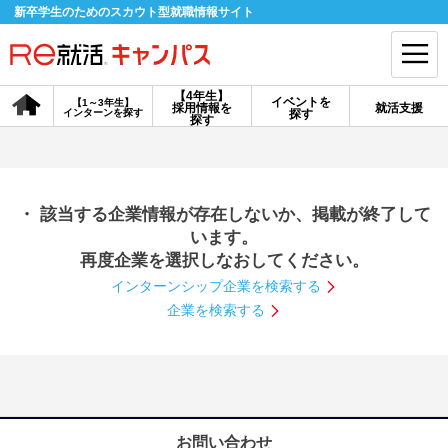
新卒学生のためのスカウト型就職情報サイト
【4年生】
イベントを
【1～3年生】
採用情報を
就活支援
インターンを探す
探す
会員登録
ログイン
探す
会員ID・パスワードを忘れた方はこちら
・ 該当する企業情報が存在しないか、掲載が終了して
探す
います。
再度企業を選択しなおしてください。
インターンシップ企業を検索する
【4年生】
【4年生】
【1～3年生】
採用情報を探す
説明会を探す
インターンを探す
企業を検索する
イベントを探す
スカウト
お知らせ
就活ノウハウ・サポート
お問い合わせ