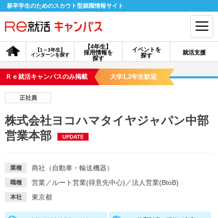
新卒学生のためのスカウト型就職情報サイト
【4年生】
イベントを
【1～3年生】
採用情報を
就活支援
インターンを探す
探す
会員登録
ログイン
探す
Ｒｅ就活キャンパスのみ掲載
大学1,2年生歓迎
会員ID・パスワードを忘れた方はこちら
正社員
探す
株式会社ヨコハマタイヤジャパン中部
営業本部
UPDATE
【4年生】
【4年生】
【1～3年生】
採用情報を探す
説明会を探す
インターンを探す
商社（自動車・輸送機器）
業種
イベントを探す
スカウト
お知らせ
営業
／
ルート営業(得意先中心)
／
法人営業(BtoB)
職種
東京都
本社
就活ノウハウ・サポート