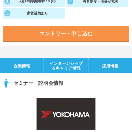
教育制度・研修が充実
入社3年以内離職率15％以下
就活支援
就活コラム
家賃補助あり
就活ノウハウが満載！
お役立ち記事・相談室など
適職診断
就活チャンネル
エントリー・申し込む
あなたに合う仕事を診断！
動画で対策講座をチェック
就活ニュースペーパー
よくある質問
就活時事ニュースを更新
不明点があればこちら
インターンシップ
企業情報
採用情報
＆キャリア情報
セミナー・説明会情報