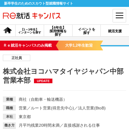
新卒学生のためのスカウト型就職情報サイト
【4年生】
イベントを
【1～3年生】
採用情報を
就活支援
インターンを探す
探す
会員登録
ログイン
探す
Ｒｅ就活キャンパスのみ掲載
大学1,2年生歓迎
会員ID・パスワードを忘れた方はこちら
正社員
探す
株式会社ヨコハマタイヤジャパン中部
営業本部
UPDATE
【4年生】
【4年生】
【1～3年生】
採用情報を探す
説明会を探す
インターンを探す
商社（自動車・輸送機器）
業種
イベントを探す
スカウト
お知らせ
営業
／
ルート営業(得意先中心)
／
法人営業(BtoB)
職種
東京都
本社
就活ノウハウ・サポート
月平均残業20時間未満
／
直接感謝される仕事
働き方