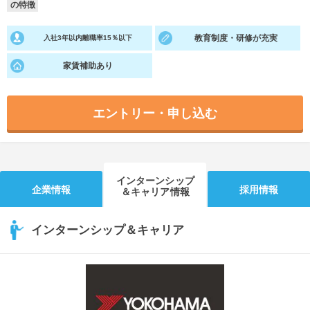
の特徴
就活支援
就活コラム
教育制度・研修が充実
入社3年以内離職率15％以下
就活ノウハウが満載！
お役立ち記事・相談室など
家賃補助あり
適職診断
就活チャンネル
あなたに合う仕事を診断！
動画で対策講座をチェック
エントリー・申し込む
就活ニュースペーパー
よくある質問
就活時事ニュースを更新
不明点があればこちら
インターンシップ
企業情報
採用情報
＆キャリア情報
インターンシップ＆キャリア