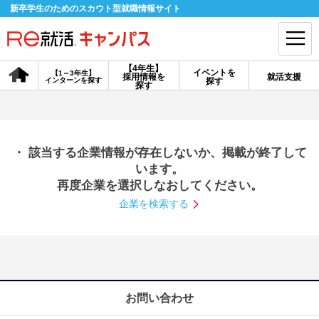
新卒学生のためのスカウト型就職情報サイト
【4年生】
イベントを
【1～3年生】
採用情報を
就活支援
インターンを探す
探す
会員登録
ログイン
探す
会員ID・パスワードを忘れた方はこちら
・ 該当する企業情報が存在しないか、掲載が終了して
探す
います。
再度企業を選択しなおしてください。
企業を検索する
【4年生】
【4年生】
【1～3年生】
採用情報を探す
説明会を探す
インターンを探す
イベントを探す
スカウト
お知らせ
お問い合わせ
就活ノウハウ・サポート