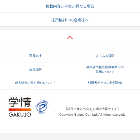
掲載内容と事実が異なる場合
就活支援
就活コラム
採用検討中の企業様へ
就活ノウハウが満載！
お役立ち記事・相談室など
適職診断
就活チャンネル
あなたに合う仕事を診断！
動画で対策講座をチェック
運営会社
よくある質問
就活ニュースペーパー
よくある質問
就活時事ニュースを更新
不明点があればこちら
募集者情報等提供事業への
会員規約
取組について
個人情報の取り扱いについて
利用者データの外部送信
【成長企業と出会える就職情報サイト】
Copyright Gakujo Co., Ltd. All rights reserved.