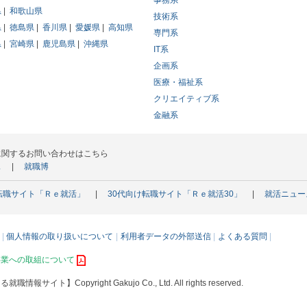
事務系
県
和歌山県
技術系
県
徳島県
香川県
愛媛県
高知県
専門系
県
宮崎県
鹿児島県
沖縄県
IT系
企画系
医療・福祉系
クリエイティブ系
金融系
に関するお問い合わせはこちら
ス
就職博
転職サイト「Ｒｅ就活」
30代向け転職サイト「Ｒｅ就活30」
就活ニュー
個人情報の取り扱いについて
利用者データの外部送信
よくある質問
事業への取組について
える就職情報サイト】
Copyright Gakujo Co., Ltd. All rights reserved.