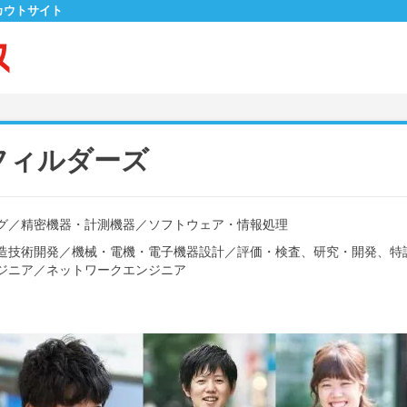
カウトサイト
フィルダーズ
グ
／
精密機器・計測機器
／
ソフトウェア・情報処理
造技術開発
／
機械・電機・電子機器設計
／
評価・検査、研究・開発、特
ジニア
／
ネットワークエンジニア