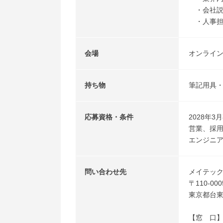
・会社説
・人事担
会場
オンライン開
持ち物
筆記用具
応募資格・条件
2028年
営業、採
エンジニア
問い合わせ先
メイテッ
〒110-000
東京都台東
【窓 口】01