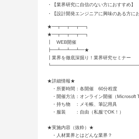
・【業界研究に自信のない方におすすめ】
・【設計開発エンジニアに興味のある方に
★━┳━┳━┳━┓
★━┳━┳━┳━┓
┃ WEB開催
┣━┻━┻━┻━★
┃業界を徹底深掘り！業界研究セミナー
┗━━━━━━━━━━━━━━━━━━
★詳細情報★
・所要時間：各開催 60分程度
・開催方法：オンライン開催（Microsoft 
・持ち物 ：メモ帳、筆記用具
・服装 ：自由（私服でOK！）
★実施内容（抜粋）★
・人材業界とはどんな業界？