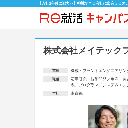
【入社1年後に戦力へ】挑戦できる会社に出会えるス
株式会社メイテック
機械・プラントエンジニアリン
業種
応用研究・技術開発
／
生産・製
職種
系
／
プログラマ
／
システムエン
東京都
本社