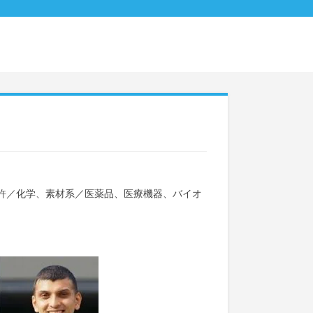
許
／
化学、素材系
／
医薬品、医療機器、バイオ