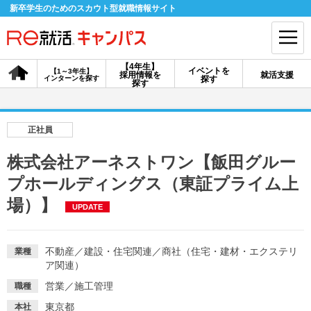
新卒学生のためのスカウト型就職情報サイト
【4年生】
イベントを
【1～3年生】
採用情報を
就活支援
インターンを探す
探す
会員登録
ログイン
探す
会員ID・パスワードを忘れた方はこちら
正社員
探す
株式会社アーネストワン【飯田グルー
プホールディングス（東証プライム上
【4年生】
【4年生】
【1～3年生】
場）】
採用情報を探す
説明会を探す
インターンを探す
UPDATE
不動産
／
建設・住宅関連
／
商社（住宅・建材・エクステリ
業種
イベントを探す
スカウト
お知らせ
ア関連）
営業
／
施工管理
職種
就活ノウハウ・サポート
東京都
本社