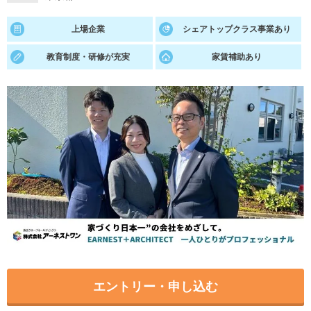
就活支援
就活コラム
上場企業
シェアトップクラス事業あり
就活ノウハウが満載！
お役立ち記事・相談室など
教育制度・研修が充実
家賃補助あり
適職診断
就活チャンネル
あなたに合う仕事を診断！
動画で対策講座をチェック
就活ニュースペーパー
よくある質問
就活時事ニュースを更新
不明点があればこちら
エントリー・申し込む