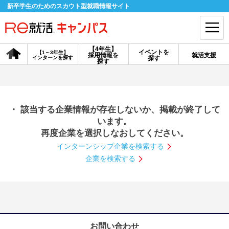
新卒学生のためのスカウト型就職情報サイト
【4年生】
イベントを
【1～3年生】
採用情報を
就活支援
インターンを探す
探す
会員登録
ログイン
探す
会員ID・パスワードを忘れた方はこちら
・ 該当する企業情報が存在しないか、掲載が終了して
探す
います。
再度企業を選択しなおしてください。
インターンシップ企業を検索する
【4年生】
【4年生】
【1～3年生】
採用情報を探す
説明会を探す
インターンを探す
企業を検索する
イベントを探す
スカウト
お知らせ
就活ノウハウ・サポート
お問い合わせ