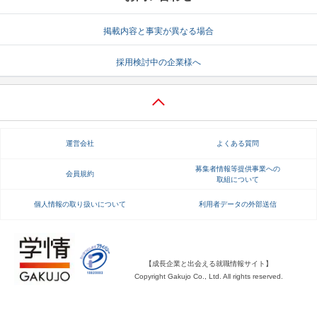
就活支援
就活コラム
掲載内容と事実が異なる場合
就活ノウハウが満載！
お役立ち記事・相談室など
採用検討中の企業様へ
適職診断
就活チャンネル
あなたに合う仕事を診断！
動画で対策講座をチェック
就活ニュースペーパー
よくある質問
運営会社
よくある質問
就活時事ニュースを更新
不明点があればこちら
募集者情報等提供事業への
会員規約
取組について
個人情報の取り扱いについて
利用者データの外部送信
【成長企業と出会える就職情報サイト】
Copyright Gakujo Co., Ltd. All rights reserved.