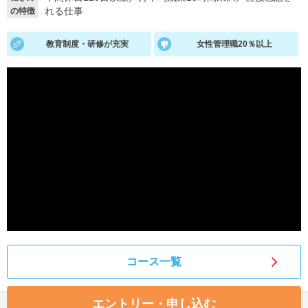
れる仕事
の特徴
就活支援
就活コラム
教育制度・研修が充実
女性管理職20％以上
就活ノウハウが満載！
お役立ち記事・相談室など
適職診断
就活チャンネル
あなたに合う仕事を診断！
動画で対策講座をチェック
就活ニュースペーパー
よくある質問
就活時事ニュースを更新
不明点があればこちら
コース一覧
エントリー・申し込む