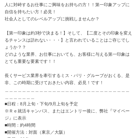
人に対峙するお仕事にご興味をお持ちの方！！第一印象アップに
自信を持ちたい方！必見！
社会人としてのレベルアップに挑戦しませんか？
【第一印象は約3秒で決まる！】そして、【二度とその印象を変え
るチャンスは訪れない・・・】と言われていることはご存じでし
ょうか？？
どのような業界、お仕事においても、お客様に与える第一印象は
とても重要な要素です！！
長くサービス業界を牽引するミス・パリ・グループがおくる、是
非、この時期に受けておきたい内容、必見！です！
＿＿＿＿＿＿＿＿＿＿＿＿＿＿＿＿＿＿＿＿＿＿＿＿＿＿＿＿＿
＿＿＿＿＿＿＿
■日程：8月上旬・下旬/9月上旬を予定
※Ｒｅ就活キャンパス、またはエントリー後に、弊社『マイペー
ジ』に表示
■時間：約4時間
■開催方法：対面（東京／大阪）