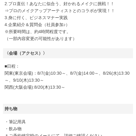
2.プロ直伝！あなたに似合う、好かれるメイクに挑戦！！
⇒プロのメイクアップアーティストとのコラボが実現！！
3.身に付く、ビジネスマナー実践
4.企業紹介＆質問会（社員参加♪）
※所要時間は、約4時間程度です。
（一部内容変更の可能性があります）
〈会場（アクセス）〉
■日程：
関東(東京会場)：8/7(金)10:30～、8/7(金)14:00～、8/26(水)13:30
～、9/10(木)13:30～
関西(大阪会場):8/20(木)13:30～
持ち物
・筆記用具
・飲み物
＊ご予約確定時のメールにて、詳細ご確認ください。