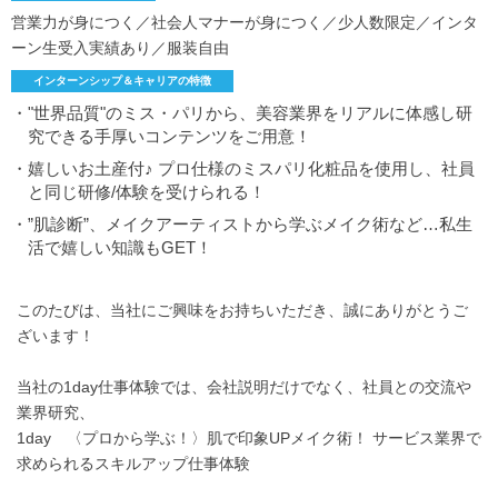
営業力が身につく／社会人マナーが身につく／少人数限定／インタ
ーン生受入実績あり／服装自由
インターンシップ＆キャリアの特徴
・"世界品質"のミス・パリから、美容業界をリアルに体感し研
究できる手厚いコンテンツをご用意！
・嬉しいお土産付♪ プロ仕様のミスパリ化粧品を使用し、社員
と同じ研修/体験を受けられる！
・”肌診断”、メイクアーティストから学ぶメイク術など…私生
活で嬉しい知識もGET！
このたびは、当社にご興味をお持ちいただき、誠にありがとうご
ざいます！
当社の1day仕事体験では、会社説明だけでなく、社員との交流や
業界研究、
1day 〈プロから学ぶ！〉肌で印象UPメイク術！ サービス業界で
求められるスキルアップ仕事体験