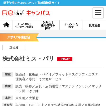
新卒学生のためのスカウト型就職情報サイト
【4年生】
イベントを
【1～3年生】
採用情報を
就活支援
インターンを探す
探す
会員登録
ログイン
探す
大学1,2年生歓迎
会員ID・パスワードを忘れた方はこちら
正社員
探す
株式会社ミス・パリ
UPDATE
【4年生】
【4年生】
【1～3年生】
採用情報を探す
説明会を探す
インターンを探す
医薬品・化粧品・バイオ
／
フィットネスクラブ・エステ・
業種
理美容
／
専門・その他サービス
販売・接客
／
店長・店舗運営
／
エステティシャン
／
マッサ
職種
イベントを探す
スカウト
お知らせ
ージ師・はり師
東京都／大阪府
本社
就活ノウハウ・サポート
年間休日120日以上
／
月平均残業20時間未満
／
直接感謝さ
働き方