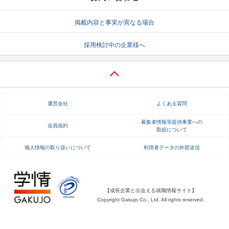
就活支援
就活コラム
掲載内容と事実が異なる場合
就活ノウハウが満載！
お役立ち記事・相談室など
採用検討中の企業様へ
適職診断
就活チャンネル
あなたに合う仕事を診断！
動画で対策講座をチェック
就活ニュースペーパー
よくある質問
運営会社
よくある質問
就活時事ニュースを更新
不明点があればこちら
募集者情報等提供事業への
会員規約
取組について
個人情報の取り扱いについて
利用者データの外部送信
【成長企業と出会える就職情報サイト】
Copyright Gakujo Co., Ltd. All rights reserved.