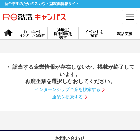
新卒学生のためのスカウト型就職情報サイト
【4年生】
イベントを
【1～3年生】
採用情報を
就活支援
インターンを探す
探す
会員登録
ログイン
探す
会員ID・パスワードを忘れた方はこちら
・ 該当する企業情報が存在しないか、掲載が終了して
探す
います。
再度企業を選択しなおしてください。
インターンシップ企業を検索する
【4年生】
【4年生】
【1～3年生】
採用情報を探す
説明会を探す
インターンを探す
企業を検索する
イベントを探す
スカウト
お知らせ
就活ノウハウ・サポート
お問い合わせ