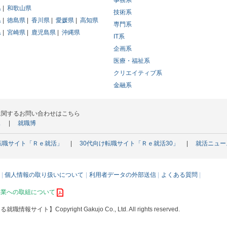
事務系
県
和歌山県
技術系
県
徳島県
香川県
愛媛県
高知県
専門系
県
宮崎県
鹿児島県
沖縄県
IT系
企画系
医療・福祉系
クリエイティブ系
金融系
に関するお問い合わせはこちら
ス
就職博
転職サイト「Ｒｅ就活」
30代向け転職サイト「Ｒｅ就活30」
就活ニュー
個人情報の取り扱いについて
利用者データの外部送信
よくある質問
事業への取組について
える就職情報サイト】
Copyright Gakujo Co., Ltd. All rights reserved.