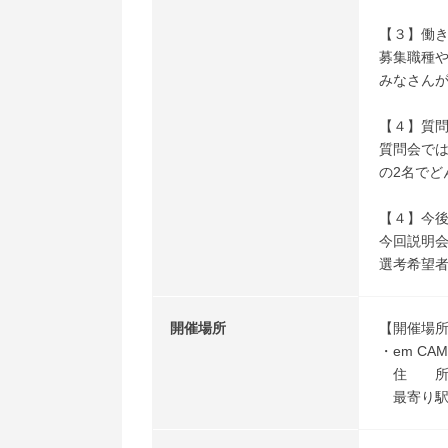
【３】働
募集職種や
みなさん
【４】質
質問会で
の2名でど
【４】今
今回説明
選考希望
開催場所
【開催場
・em C
住 所：
最寄り駅：