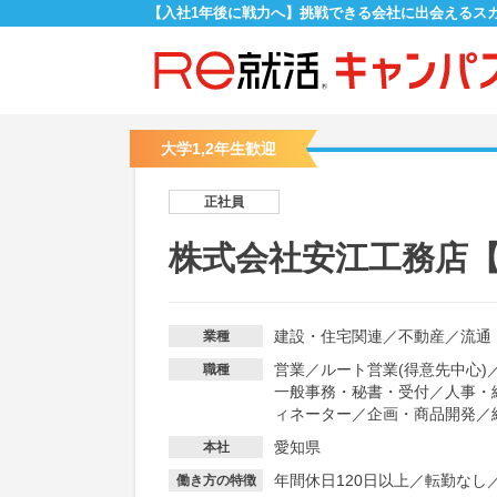
【入社1年後に戦力へ】挑戦できる会社に出会えるス
大学1,2年生歓迎
正社員
株式会社安江工務店
建設・住宅関連
／
不動産
／
流通
業種
営業
／
ルート営業(得意先中心)
職種
一般事務・秘書・受付
／
人事・
ィネーター
／
企画・商品開発
／
愛知県
本社
年間休日120日以上
／
転勤なし
働き方の特徴