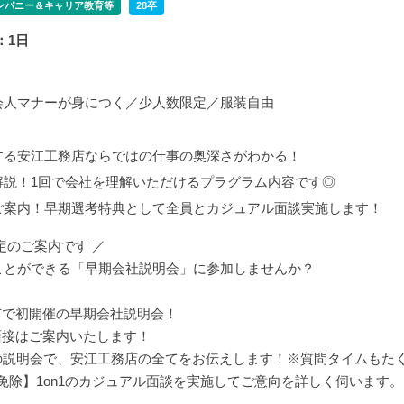
ンパニー＆キャリア教育等
28卒
：1日
会人マナーが身につく／少人数限定／服装自由
する安江工務店ならではの仕事の奥深さがわかる！
解説！1回で会社を理解いただけるプラグラム内容です◎
ご案内！早期選考特典として全員とカジュアル面談実施します！
定のご案内です ／
ことができる「早期会社説明会」に参加しませんか？
市で初開催の早期会社説明会！
面接はご案内いたします！
間の説明会で、安江工務店の全てをお伝えします！※質問タイムもた
免除】1on1のカジュアル面談を実施してご意向を詳しく伺います。