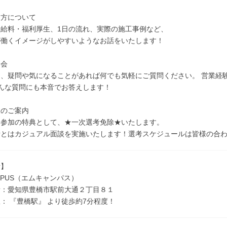
き方について
給料・福利厚生、1日の流れ、実際の施工事例など、
が働くイメージがしやすいようなお話をいたします！
問会
は、疑問や気になることがあれば何でも気軽にご質問ください。 営業経
んな質問にも本音でお答えします！
後のご案内
会参加の特典として、★一次選考免除★いたします。
者とはカジュアル面談を実施いたします！選考スケジュールは皆様の合
所】
AMPUS（エムキャンパス）
愛知県豊橋市駅前大通２丁目８１
 『豊橋駅』 より徒歩約7分程度！