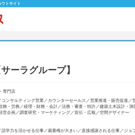
カウトサイト
【サーラグループ】
・専門店
／
コンサルティング営業
／
カウンターセールス
／
営業推進・販売促進
／
総務・労務
／
経理・財務・会計
／
法務・審査・特許
／
建築土木設計・測
経営企画
／
調査研究・マーケティング
／
宣伝・広報
／
空間デザイナー
／
語学力を活かせる仕事
／
裁量権が大きい
／
直接感謝される仕事
／
ジョ