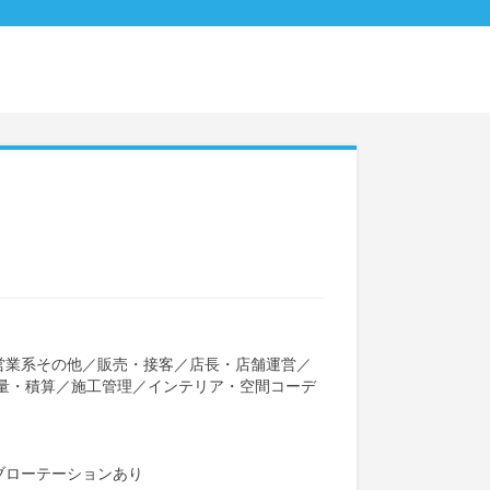
営業系その他
／
販売・接客
／
店長・店舗運営
／
量・積算
／
施工管理
／
インテリア・空間コーデ
ブローテーションあり