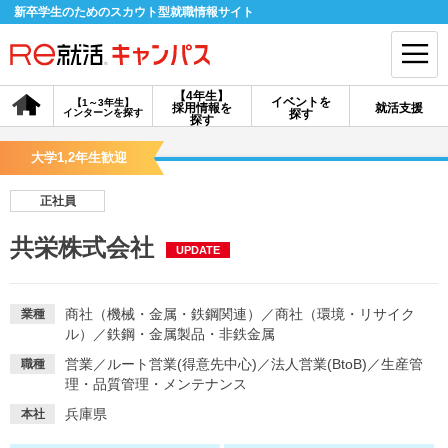
新卒学生のためのスカウト型就職情報サイト
【4年生】
イベントを
【1～3年生】
採用情報を
就活支援
インターンを探す
探す
会員登録
ログイン
探す
大学1,2年生歓迎
会員ID・パスワードを忘れた方はこちら
正社員
探す
共栄株式会社
UPDATE
【4年生】
【4年生】
【1～3年生】
採用情報を探す
説明会を探す
インターンを探す
商社（機械・金属・鉄鋼関連）
／
商社（環境・リサイク
業種
ル）
／
鉄鋼・金属製品・非鉄金属
営業
／
ルート営業(得意先中心)
／
法人営業(BtoB)
／
生産管
職種
イベントを探す
スカウト
お知らせ
理・品質管理・メンテナンス
兵庫県
本社
就活ノウハウ・サポート