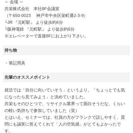
～ 会場 ～
共栄株式会社 本社8F会議室
（〒650-0023 神戸市中央区栄町通2-3-9）
└JR 『元町駅』 より徒歩約6分
└阪神電鉄 『元町駅』 より徒歩約6分
※エレベーターで直接8Fにお上がり下さい。
持ち物
・筆記用具
先輩のオススメポイント
就活では「自分に向いていそう」というより、「ちょっとでも気
になったら見てみよう」と決めていました。
共栄もそのひとつで、リサイクル業界って面白そうだな、くらい
の軽い気持ちで参加していました（笑）
とはいえ、セミナーでは、社員の方がフランクで話しやすく、質
問にも誠実に答えてくれて「人の空気感」がとてもよかったで
す。