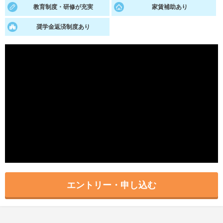
教育制度・研修が充実
家賃補助あり
就活支援
就活コラム
奨学金返済制度あり
就活ノウハウが満載！
お役立ち記事・相談室など
適職診断
就活チャンネル
あなたに合う仕事を診断！
動画で対策講座をチェック
就活ニュースペーパー
よくある質問
就活時事ニュースを更新
不明点があればこちら
エントリー・申し込む