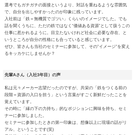
選考でもガチガチの面接というより、対話を重ねるような雰囲気
で、自分を出しやすかったのが印象に残っています。
入社前は「鉄＝無機質でゴツい」くらいのイメージでした。でも
話を聞くうちに、ただの鉄ではなく“価値ある資源”として扱うこの
仕事に惹かれるように。目立たないけれど社会に必要な存在、と
いうところが自分の性格にも合っていると感じています。
ぜひ、皆さんも当社のセミナーに参加して、その”イメージ”を変え
るキッカケにしませんか？
先輩Aさん（入社3年目）の声
私は元々メーカー志望だったのですが、共栄の「鉄をつくる前の
段階＝資源の入口を担う」という言葉がすごく新鮮だったことを
覚えています。
その時に「縁の下の力持ち」的なポジションに興味を持ち、セミ
ナーに参加しました。
セミナーに参加したときの第一印象は、想像以上に現場の話がリ
アル、ということです(笑)