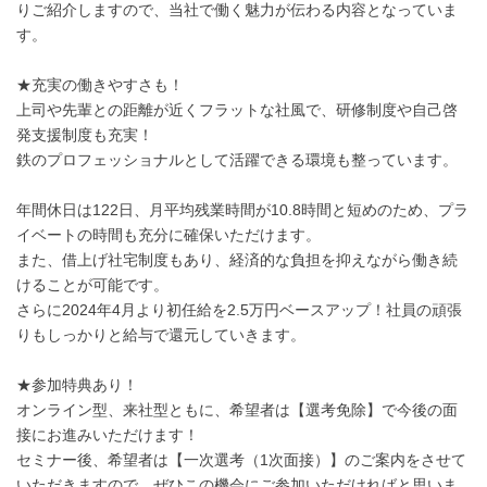
りご紹介しますので、当社で働く魅力が伝わる内容となっていま
す。
★充実の働きやすさも！
上司や先輩との距離が近くフラットな社風で、研修制度や自己啓
発支援制度も充実！
鉄のプロフェッショナルとして活躍できる環境も整っています。
年間休日は122日、月平均残業時間が10.8時間と短めのため、プラ
イベートの時間も充分に確保いただけます。
また、借上げ社宅制度もあり、経済的な負担を抑えながら働き続
けることが可能です。
さらに2024年4月より初任給を2.5万円ベースアップ！社員の頑張
りもしっかりと給与で還元していきます。
★参加特典あり！
オンライン型、来社型ともに、希望者は【選考免除】で今後の面
接にお進みいただけます！
セミナー後、希望者は【一次選考（1次面接）】のご案内をさせて
いただきますので、ぜひこの機会にご参加いただければと思いま