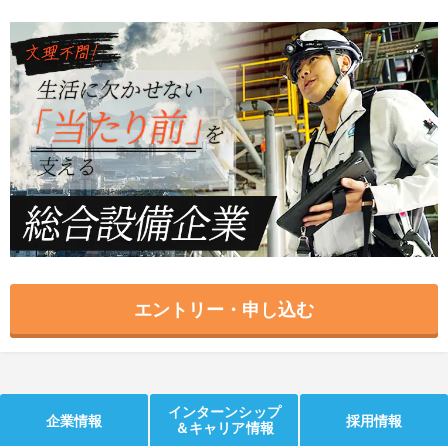
就活支援
就活コラム
就活ノウハウが満載！
お役立ち記事・相談室など
適職診断
就活チャンネル
あなたに合う仕事を診断！
動画で対策講座をチェック
就活ニュースペーパー
よくある質問
就活時事ニュースを更新
不明点があればこちら
エントリー・申し込む
インターンシップ
企業情報
採用情報
＆キャリア情報