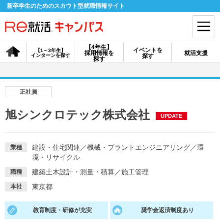
新卒学生のためのスカウト型就職情報サイト
【4年生】
イベントを
【1～3年生】
採用情報を
就活支援
インターンを探す
探す
会員登録
ログイン
探す
会員ID・パスワードを忘れた方はこちら
正社員
探す
旭シンクロテック株式会社
UPDATE
【4年生】
【4年生】
【1～3年生】
採用情報を探す
説明会を探す
インターンを探す
建設・住宅関連
／
機械・プラントエンジニアリング
／
環
業種
境・リサイクル
建築土木設計・測量・積算
／
施工管理
職種
イベントを探す
スカウト
お知らせ
東京都
本社
教育制度・研修が充実
奨学金返済制度あり
就活ノウハウ・サポート