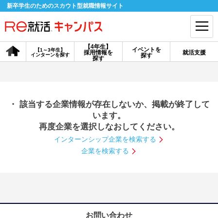
新卒学生のためのスカウト型就職情報サイト
【4年生】
イベントを
【1～3年生】
採用情報を
就活支援
インターンを探す
探す
会員登録
ログイン
探す
会員ID・パスワードを忘れた方はこちら
・ 該当する企業情報が存在しないか、掲載が終了して
探す
います。
再度企業を選択しなおしてください。
インターンシップ企業を検索する
【4年生】
【4年生】
【1～3年生】
採用情報を探す
説明会を探す
インターンを探す
企業を検索する
イベントを探す
スカウト
お知らせ
就活ノウハウ・サポート
お問い合わせ