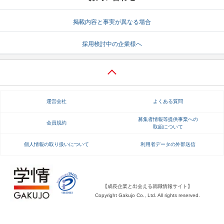
就活支援
就活コラム
掲載内容と事実が異なる場合
就活ノウハウが満載！
お役立ち記事・相談室など
採用検討中の企業様へ
適職診断
就活チャンネル
あなたに合う仕事を診断！
動画で対策講座をチェック
就活ニュースペーパー
よくある質問
運営会社
よくある質問
就活時事ニュースを更新
不明点があればこちら
募集者情報等提供事業への
会員規約
取組について
個人情報の取り扱いについて
利用者データの外部送信
【成長企業と出会える就職情報サイト】
Copyright Gakujo Co., Ltd. All rights reserved.