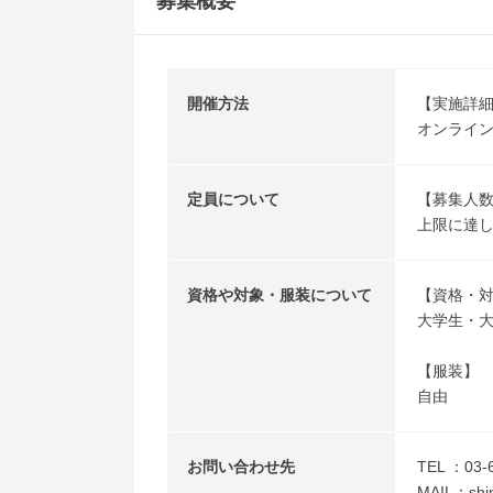
募集概要
開催方法
【実施詳
オンライン
定員について
【募集人
上限に達
資格や対象・服装について
【資格・
大学生・
【服装】
自由
お問い合わせ先
TEL ：03-
MAIL：shin