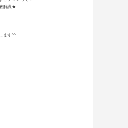
底解説★
。
ます^^