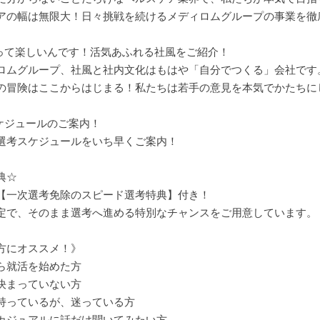
アの幅は無限大！日々挑戦を続けるメディロムグループの事業を徹
人って楽しいんです！活気あふれる社風をご紹介！
ロムグループ、社風と社内文化はもはや「自分でつくる」会社です
の冒険はここからはじまる！私たちは若手の意見を本気でかたちにし
スケジュールのご案内！
選考スケジュールをいち早くご案内！
典☆
【一次選考免除のスピード選考特典】付き！
定で、そのまま選考へ進める特別なチャンスをご用意しています。
方にオススメ！》
ら就活を始めた方
決まっていない方
持っているが、迷っている方
カジュアルに話だけ聞いてみたい方