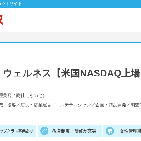
カウトサイト
ウェルネス【米国NASDAQ上場
理美容
／
商社（その他）
売・接客
／
店長・店舗運営
／
エステティシャン
／
企画・商品開発
／
調査
教育制度・研修が充実
女性管理職
ップクラス事業あり