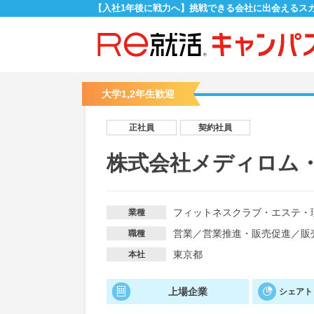
【入社1年後に戦力へ】挑戦できる会社に出会えるス
大学1,2年生歓迎
正社員
契約社員
株式会社メディロム・
フィットネスクラブ・エステ・
業種
営業
／
営業推進・販売促進
／
販
職種
東京都
本社
上場企業
シェアト