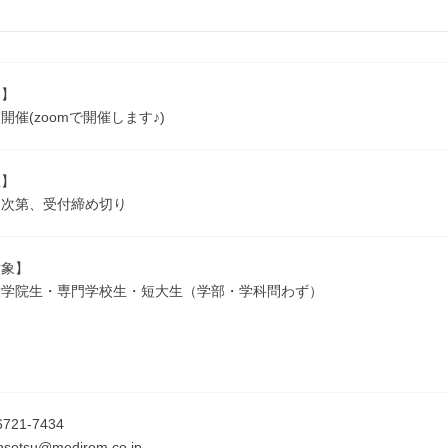
細】
開催(zoomで開催します♪)
数】
し次第、受付締め切り
対象】
大学院生・専門学校生・短大生（学部・学科問わず）
6721-7434
sotsu@medirom.co.jp