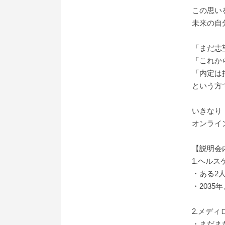
この思い
未来の自
「まだ志
「これか
「内定は
という方
いきなり
オンライ
【説明会
1.ヘル
・ある2
・203
2.メデ
・まだま