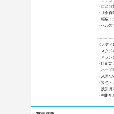
・自己分
・社会貢
・幅広く
・ヘルス
-------------
《メディ
・スタジ
※ランニ
・IT事
・ハード事
・米国NA
・髪色・
・残業月2
・初期配