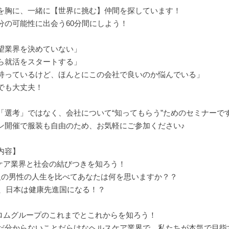
を胸に、一緒に【世界に挑む】仲間を探しています！
分の可能性に出会う60分間にしよう！
望業界を決めていない」
ら就活をスタートする」
持っているけど、ほんとにこの会社で良いのか悩んでいる」
でも大丈夫！
「選考」ではなく、会社について“知ってもらう”ためのセミナーで
ン開催で服装も自由のため、お気軽にご参加ください♪
内容】
スケア業界と社会の結びつきを知ろう！
人の男性の人生を比べてあなたは何を思いますか？？
5年、日本は健康先進国になる！？
ィロムグループのこれまでとこれからを知ろう！
だ分からないことだらけなヘルスケア業界で、私たちが本気で目指