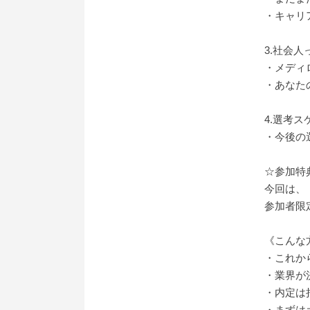
・キャリ
3.社会
・メディ
・あなた
4.選考
・今後の
☆参加特
今回は、
参加者限
《こんな
・これか
・業界が
・内定は
・まずは