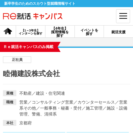
新卒学生のためのスカウト型就職情報サイト
【4年生】
イベントを
【1～3年生】
採用情報を
就活支援
インターンを探す
探す
会員登録
ログイン
探す
Ｒｅ就活キャンパスのみ掲載
会員ID・パスワードを忘れた方はこちら
正社員
探す
睦備建設株式会社
【4年生】
【4年生】
【1～3年生】
採用情報を探す
説明会を探す
インターンを探す
不動産
／
建設・住宅関連
業種
営業
／
コンサルティング営業
／
カウンターセールス
／
営業
職種
系その他
／
一般事務・秘書・受付
／
施工管理
／
施設・設備
イベントを探す
スカウト
お知らせ
管理、警備、清掃系
京都府
本社
就活ノウハウ・サポート