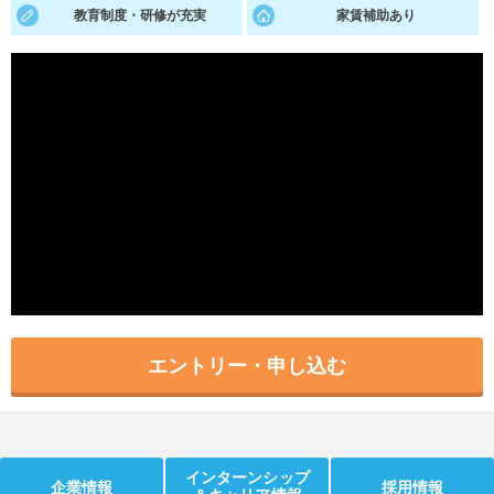
教育制度・研修が充実
家賃補助あり
就活支援
就活コラム
就活ノウハウが満載！
お役立ち記事・相談室など
適職診断
就活チャンネル
あなたに合う仕事を診断！
動画で対策講座をチェック
就活ニュースペーパー
よくある質問
就活時事ニュースを更新
不明点があればこちら
エントリー・申し込む
インターンシップ
企業情報
採用情報