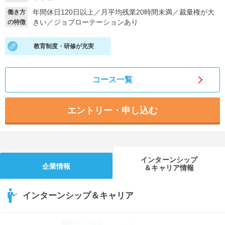
年間休日120日以上
／
月平均残業20時間未満
／
裁量権が大
働き方
就活支援
就活コラム
きい
／
ジョブローテーションあり
の特徴
就活ノウハウが満載！
お役立ち記事・相談室など
教育制度・研修が充実
適職診断
就活チャンネル
あなたに合う仕事を診断！
動画で対策講座をチェック
コース一覧
就活ニュースペーパー
よくある質問
就活時事ニュースを更新
不明点があればこちら
エントリー・申し込む
インターンシップ
企業情報
＆キャリア情報
インターンシップ＆キャリア