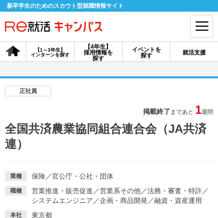
新卒学生のためのスカウト型就職情報サイト
【4年生】
イベントを
【1～3年生】
採用情報を
就活支援
インターンを探す
探す
会員登録
ログイン
探す
会員ID・パスワードを忘れた方はこちら
正社員
探す
1
掲載終了
まであと
週間
全国共済農業協同組合連合会（JA共済
【4年生】
【4年生】
【1～3年生】
連）
採用情報を探す
説明会を探す
インターンを探す
保険
／
官公庁・公社・団体
業種
イベントを探す
スカウト
お知らせ
営業推進・販売促進
／
営業系その他
／
法務・審査・特許
／
職種
システムエンジニア
／
企画・商品開発
／
融資・資産運用
就活ノウハウ・サポート
東京都
本社