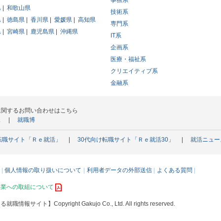
事務系
県
和歌山県
技術系
県
徳島県
香川県
愛媛県
高知県
専門系
県
宮崎県
鹿児島県
沖縄県
IT系
企画系
医療・福祉系
クリエイティブ系
金融系
に関するお問い合わせはこちら
ス
就職博
転職サイト「Ｒｅ就活」
30代向け転職サイト「Ｒｅ就活30」
就活ニュー
個人情報の取り扱いについて
利用者データの外部送信
よくある質問
事業への取組について
える就職情報サイト】
Copyright Gakujo Co., Ltd. All rights reserved.