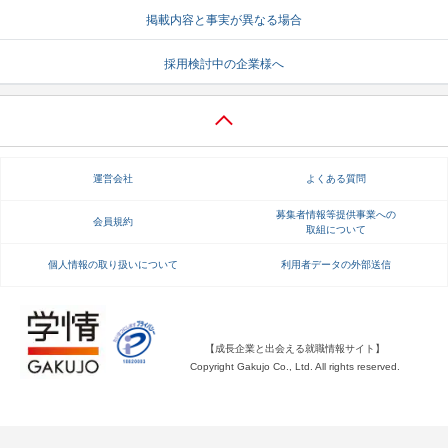
掲載内容と事実が異なる場合
就活支援
就活コラム
採用検討中の企業様へ
就活ノウハウが満載！
お役立ち記事・相談室など
適職診断
就活チャンネル
あなたに合う仕事を診断！
動画で対策講座をチェック
運営会社
よくある質問
就活ニュースペーパー
よくある質問
就活時事ニュースを更新
不明点があればこちら
募集者情報等提供事業への
会員規約
取組について
個人情報の取り扱いについて
利用者データの外部送信
【成長企業と出会える就職情報サイト】
Copyright Gakujo Co., Ltd. All rights reserved.