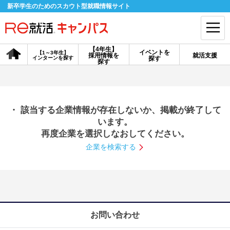
新卒学生のためのスカウト型就職情報サイト
【4年生】
イベントを
【1～3年生】
採用情報を
就活支援
インターンを探す
探す
会員登録
ログイン
探す
会員ID・パスワードを忘れた方はこちら
・ 該当する企業情報が存在しないか、掲載が終了して
探す
います。
再度企業を選択しなおしてください。
企業を検索する
【4年生】
【4年生】
【1～3年生】
採用情報を探す
説明会を探す
インターンを探す
イベントを探す
スカウト
お知らせ
お問い合わせ
就活ノウハウ・サポート