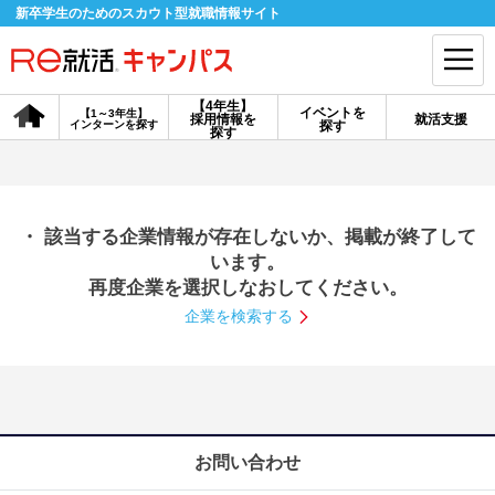
新卒学生のためのスカウト型就職情報サイト
【4年生】
イベントを
【1～3年生】
採用情報を
就活支援
インターンを探す
探す
会員登録
ログイン
探す
会員ID・パスワードを忘れた方はこちら
・ 該当する企業情報が存在しないか、掲載が終了して
探す
います。
再度企業を選択しなおしてください。
企業を検索する
【4年生】
【4年生】
【1～3年生】
採用情報を探す
説明会を探す
インターンを探す
イベントを探す
スカウト
お知らせ
お問い合わせ
就活ノウハウ・サポート