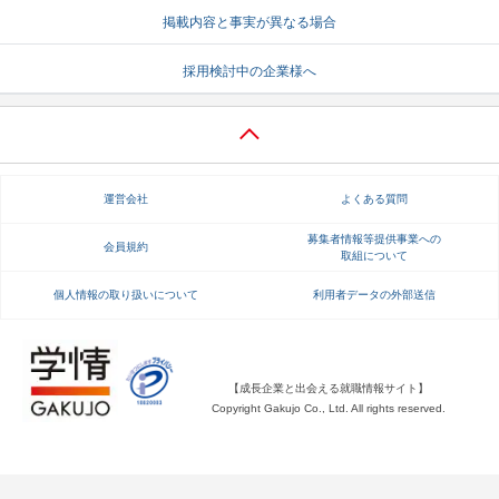
掲載内容と事実が異なる場合
就活支援
就活コラム
採用検討中の企業様へ
就活ノウハウが満載！
お役立ち記事・相談室など
適職診断
就活チャンネル
あなたに合う仕事を診断！
動画で対策講座をチェック
運営会社
よくある質問
就活ニュースペーパー
よくある質問
就活時事ニュースを更新
不明点があればこちら
募集者情報等提供事業への
会員規約
取組について
個人情報の取り扱いについて
利用者データの外部送信
【成長企業と出会える就職情報サイト】
Copyright Gakujo Co., Ltd. All rights reserved.