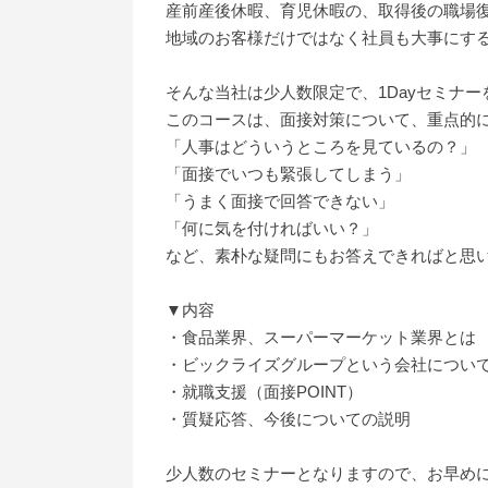
産前産後休暇、育児休暇の、取得後の職場復
地域のお客様だけではなく社員も大事にす
そんな当社は少人数限定で、1Dayセミナ
このコースは、面接対策について、重点的
「人事はどういうところを見ているの？」
「面接でいつも緊張してしまう」
「うまく面接で回答できない」
「何に気を付ければいい？」
など、素朴な疑問にもお答えできればと思
▼内容
・食品業界、スーパーマーケット業界とは
・ビックライズグループという会社につい
・就職支援（面接POINT）
・質疑応答、今後についての説明
少人数のセミナーとなりますので、お早め