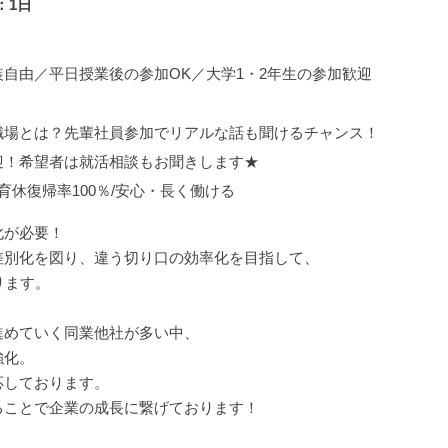
：1日
自由／平日授業後の参加OK／大学1・2年生の参加歓迎
職場とは？先輩社員参加でリアルな話も聞けるチャンス！
迎！希望者は就活相談もお聞きします★
育休復帰率100％/安心・長く働ける
化が必要！
差別化を図り、違う切り口の効率化を目指して、
ります。
進めていく同業他社が多い中、
強化。
応しております。
ることで企業の成長に繋げております！