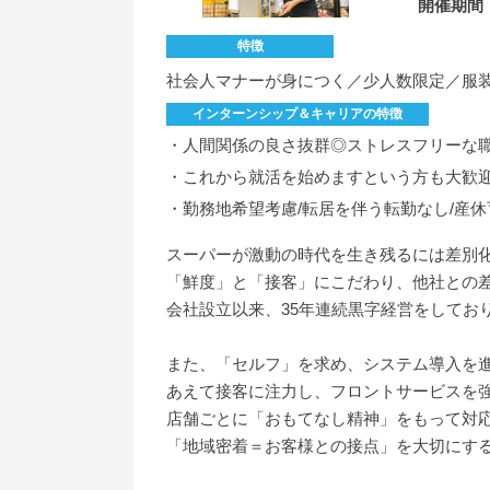
開催期間
特徴
社会人マナーが身につく／少人数限定／服装
インターンシップ＆キャリアの特徴
・人間関係の良さ抜群◎ストレスフリーな
・これから就活を始めますという方も大歓
・勤務地希望考慮/転居を伴う転勤なし/産休
スーパーが激動の時代を生き残るには差別
「鮮度」と「接客」にこだわり、他社との
会社設立以来、35年連続黒字経営をしてお
また、「セルフ」を求め、システム導入を
あえて接客に注力し、フロントサービスを
店舗ごとに「おもてなし精神」をもって対
「地域密着＝お客様との接点」を大切にす