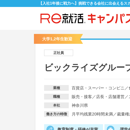
【入社1年後に戦力へ】挑戦できる会社に出会えるス
大学1,2年生歓迎
正社員
ビックライズグルー
百貨店・スーパー・コンビニ
／
業種
販売・接客
／
店長・店舗運営
／
職種
神奈川県
本社
月平均残業20時間未満
／
裁量権
働き方の特徴
教育制度・研修が充実
奨学