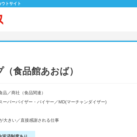
カウトサイト
プ（食品館あおば）
食品
／
商社（食品関連）
スーパーバイザー・バイヤー
／
MD(マーチャンダイザー)
が大きい
／
直接感謝される仕事
金返済制度あり