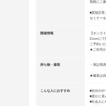
気軽にご
■質疑応答
セミナー
開催情報
【オンラ
Zoomに
ご予約いた
★ご自宅
持ち物・服装
・筆記用
★服装は
こんな人におすすめ
■自分のや
■誰かに
■社会人に