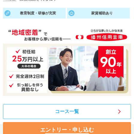
就活支援
就活コラム
教育制度・研修が充実
家賃補助あり
就活ノウハウが満載！
お役立ち記事・相談室など
適職診断
就活チャンネル
あなたに合う仕事を診断！
動画で対策講座をチェック
就活ニュースペーパー
よくある質問
就活時事ニュースを更新
不明点があればこちら
コース一覧
エントリー・申し込む