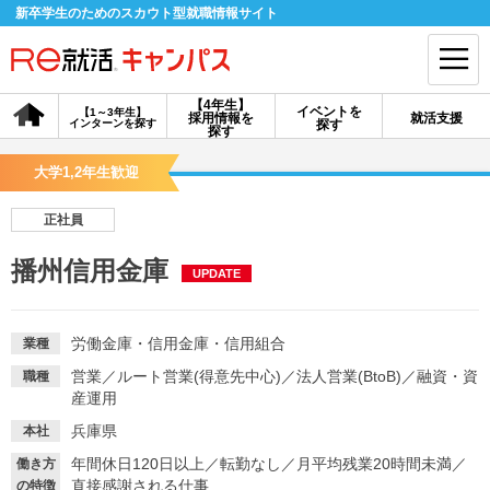
新卒学生のためのスカウト型就職情報サイト
【4年生】
イベントを
【1～3年生】
採用情報を
就活支援
インターンを探す
探す
会員登録
ログイン
探す
大学1,2年生歓迎
会員ID・パスワードを忘れた方はこちら
正社員
探す
播州信用金庫
UPDATE
【4年生】
【4年生】
【1～3年生】
採用情報を探す
説明会を探す
インターンを探す
労働金庫・信用金庫・信用組合
業種
営業
／
ルート営業(得意先中心)
／
法人営業(BtoB)
／
融資・資
職種
産運用
イベントを探す
スカウト
お知らせ
兵庫県
本社
年間休日120日以上
／
転勤なし
／
月平均残業20時間未満
／
働き方
就活ノウハウ・サポート
直接感謝される仕事
の特徴