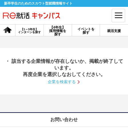
新卒学生のためのスカウト型就職情報サイト
【4年生】
イベントを
【1～3年生】
採用情報を
就活支援
インターンを探す
探す
会員登録
ログイン
探す
会員ID・パスワードを忘れた方はこちら
・ 該当する企業情報が存在しないか、掲載が終了して
探す
います。
再度企業を選択しなおしてください。
企業を検索する
【4年生】
【4年生】
【1～3年生】
採用情報を探す
説明会を探す
インターンを探す
イベントを探す
スカウト
お知らせ
お問い合わせ
就活ノウハウ・サポート