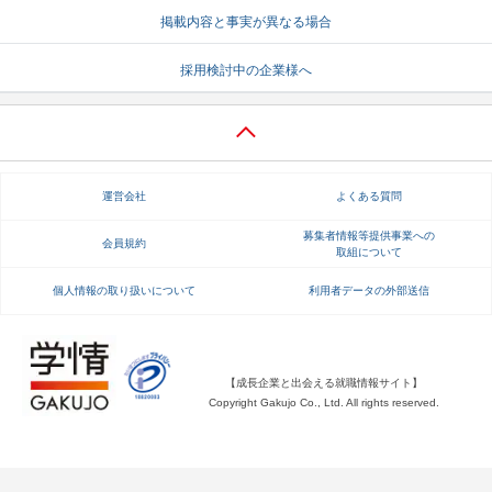
掲載内容と事実が異なる場合
就活支援
就活コラム
採用検討中の企業様へ
就活ノウハウが満載！
お役立ち記事・相談室など
適職診断
就活チャンネル
あなたに合う仕事を診断！
動画で対策講座をチェック
運営会社
よくある質問
就活ニュースペーパー
よくある質問
就活時事ニュースを更新
不明点があればこちら
募集者情報等提供事業への
会員規約
取組について
個人情報の取り扱いについて
利用者データの外部送信
【成長企業と出会える就職情報サイト】
Copyright Gakujo Co., Ltd. All rights reserved.