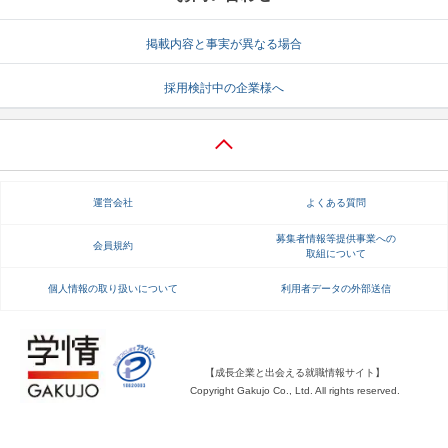
就活支援
就活コラム
掲載内容と事実が異なる場合
就活ノウハウが満載！
お役立ち記事・相談室など
採用検討中の企業様へ
適職診断
就活チャンネル
あなたに合う仕事を診断！
動画で対策講座をチェック
就活ニュースペーパー
よくある質問
運営会社
よくある質問
就活時事ニュースを更新
不明点があればこちら
募集者情報等提供事業への
会員規約
取組について
個人情報の取り扱いについて
利用者データの外部送信
【成長企業と出会える就職情報サイト】
Copyright Gakujo Co., Ltd. All rights reserved.