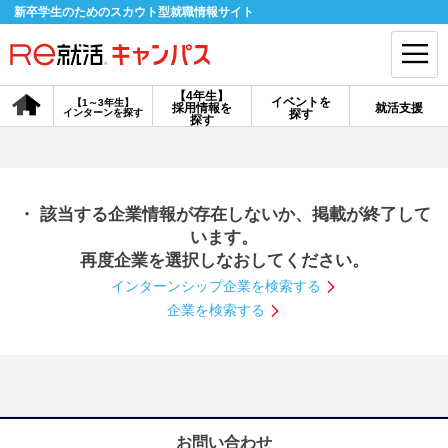
新卒学生のためのスカウト型就職情報サイト
【4年生】
イベントを
【1～3年生】
採用情報を
就活支援
インターンを探す
探す
会員登録
ログイン
探す
会員ID・パスワードを忘れた方はこちら
・ 該当する企業情報が存在しないか、掲載が終了して
探す
います。
再度企業を選択しなおしてください。
インターンシップ企業を検索する
【4年生】
【4年生】
【1～3年生】
採用情報を探す
説明会を探す
インターンを探す
企業を検索する
イベントを探す
スカウト
お知らせ
就活ノウハウ・サポート
お問い合わせ